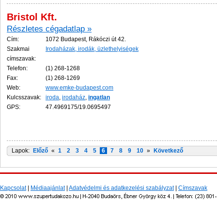
Bristol Kft.
Részletes cégadatlap »
Cím:
1072 Budapest, Rákóczi út 42.
Szakmai
Irodaházak, irodák, üzlethelyiségek
címszavak:
Telefon:
(1) 268-1268
Fax:
(1) 268-1269
Web:
www.emke-budapest.com
Kulcsszavak:
iroda
,
irodaház
,
ingatlan
GPS:
47.4969175/19.0695497
Lapok:
Előző
«
1
2
3
4
5
6
7
8
9
10
»
Következő
Kapcsolat
|
Médiaajánlat
|
Adatvédelmi és adatkezelési szabályzat
|
Címszavak