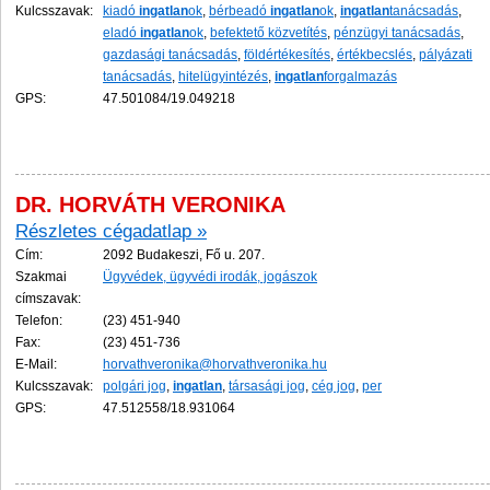
Kulcsszavak:
kiadó
ingatlan
ok
,
bérbeadó
ingatlan
ok
,
ingatlan
tanácsadás
,
eladó
ingatlan
ok
,
befektető közvetítés
,
pénzügyi tanácsadás
,
gazdasági tanácsadás
,
földértékesítés
,
értékbecslés
,
pályázati
tanácsadás
,
hitelügyintézés
,
ingatlan
forgalmazás
GPS:
47.501084/19.049218
DR. HORVÁTH VERONIKA
Részletes cégadatlap »
Cím:
2092 Budakeszi, Fő u. 207.
Szakmai
Ügyvédek, ügyvédi irodák, jogászok
címszavak:
Telefon:
(23) 451-940
Fax:
(23) 451-736
E-Mail:
horvathveronika@horvathveronika.hu
Kulcsszavak:
polgári jog
,
ingatlan
,
társasági jog
,
cég jog
,
per
GPS:
47.512558/18.931064