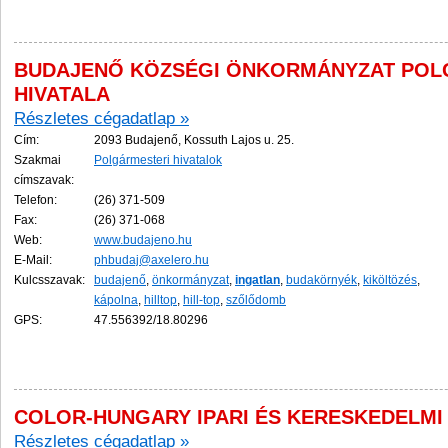
BUDAJENŐ KÖZSÉGI ÖNKORMÁNYZAT POL
HIVATALA
Részletes cégadatlap »
Cím:
2093 Budajenő, Kossuth Lajos u. 25.
Szakmai
Polgármesteri hivatalok
címszavak:
Telefon:
(26) 371-509
Fax:
(26) 371-068
Web:
www.budajeno.hu
E-Mail:
phbudaj@axelero.hu
Kulcsszavak:
budajenő
,
önkormányzat
,
ingatlan
,
budakörnyék
,
kiköltözés
,
kápolna
,
hilltop
,
hill-top
,
szőlődomb
GPS:
47.556392/18.80296
COLOR-HUNGARY IPARI ÉS KERESKEDELMI 
Részletes cégadatlap »