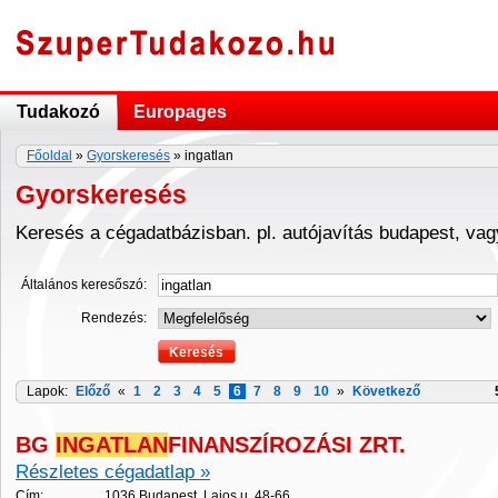
Tudakozó
Europages
Főoldal
»
Gyorskeresés
» ingatlan
Gyorskeresés
Keresés a cégadatbázisban. pl. autójavítás budapest, va
Általános keresőszó:
Rendezés:
Lapok:
Előző
«
1
2
3
4
5
6
7
8
9
10
»
Következő
BG
INGATLAN
FINANSZÍROZÁSI ZRT.
Részletes cégadatlap »
Cím:
1036 Budapest, Lajos u. 48-66.