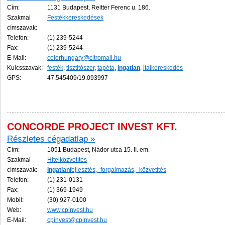
Cím:
1131 Budapest, Reitter Ferenc u. 186.
Szakmai
Festékkereskedések
címszavak:
Telefon:
(1) 239-5244
Fax:
(1) 239-5244
E-Mail:
colorhungary@citromail.hu
Kulcsszavak:
festék
,
tisztitószer
,
tapéta
,
ingatlan
,
italkereskedés
GPS:
47.545409/19.093997
CONCORDE PROJECT INVEST KFT.
Részletes cégadatlap »
Cím:
1051 Budapest, Nádor utca 15. II. em.
Szakmai
Hitelközvetítés
címszavak:
Ingatlan
fejlesztés, -forgalmazás, -közvetítés
Telefon:
(1) 231-0131
Fax:
(1) 369-1949
Mobil:
(30) 927-0100
Web:
www.cpinvest.hu
E-Mail:
cpinvest@cpinvest.hu