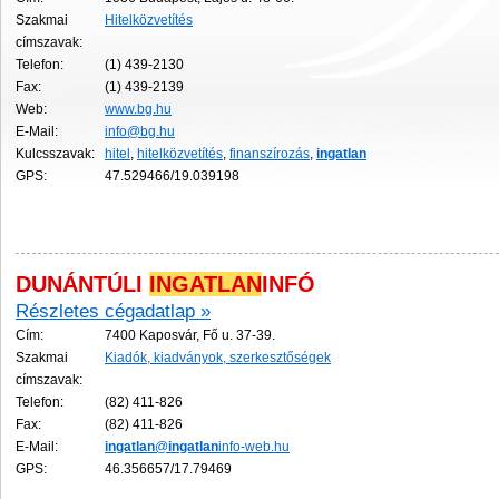
Szakmai
Hitelközvetítés
címszavak:
Telefon:
(1) 439-2130
Fax:
(1) 439-2139
Web:
www.bg.hu
E-Mail:
info@bg.hu
Kulcsszavak:
hitel
,
hitelközvetítés
,
finanszírozás
,
ingatlan
GPS:
47.529466/19.039198
DUNÁNTÚLI
INGATLAN
INFÓ
Részletes cégadatlap »
Cím:
7400 Kaposvár, Fő u. 37-39.
Szakmai
Kiadók, kiadványok, szerkesztőségek
címszavak:
Telefon:
(82) 411-826
Fax:
(82) 411-826
E-Mail:
ingatlan
@
ingatlan
info-web.hu
GPS:
46.356657/17.79469