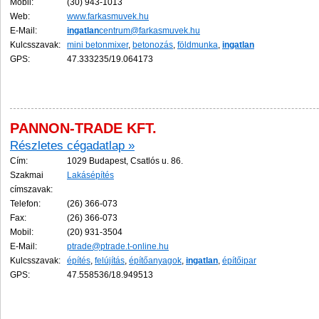
Mobil:
(30) 943-1013
Web:
www.farkasmuvek.hu
E-Mail:
ingatlan
centrum@farkasmuvek.hu
Kulcsszavak:
mini betonmixer
,
betonozás
,
földmunka
,
ingatlan
GPS:
47.333235/19.064173
PANNON-TRADE KFT.
Részletes cégadatlap »
Cím:
1029 Budapest, Csatlós u. 86.
Szakmai
Lakásépítés
címszavak:
Telefon:
(26) 366-073
Fax:
(26) 366-073
Mobil:
(20) 931-3504
E-Mail:
ptrade@ptrade.t-online.hu
Kulcsszavak:
építés
,
felújítás
,
építőanyagok
,
ingatlan
,
építőipar
GPS:
47.558536/18.949513