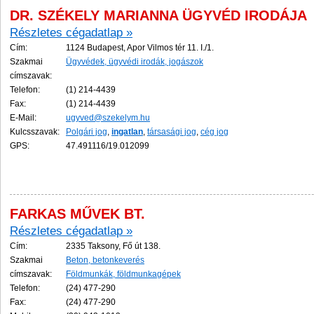
DR. SZÉKELY MARIANNA ÜGYVÉD IRODÁJA
Részletes cégadatlap »
Cím:
1124 Budapest, Apor Vilmos tér 11. I./1.
Szakmai
Ügyvédek, ügyvédi irodák, jogászok
címszavak:
Telefon:
(1) 214-4439
Fax:
(1) 214-4439
E-Mail:
ugyved@szekelym.hu
Kulcsszavak:
Polgári jog
,
ingatlan
,
társasági jog
,
cég jog
GPS:
47.491116/19.012099
FARKAS MŰVEK BT.
Részletes cégadatlap »
Cím:
2335 Taksony, Fő út 138.
Szakmai
Beton, betonkeverés
címszavak:
Földmunkák, földmunkagépek
Telefon:
(24) 477-290
Fax:
(24) 477-290