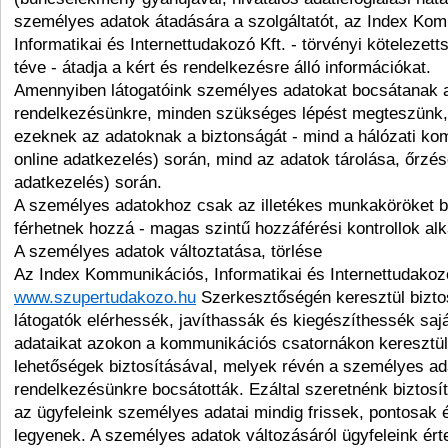
személyes adatok átadására a szolgáltatót, az Index Ko
Informatikai és Internettudakozó Kft. - törvényi kötelezet
téve - átadja a kért és rendelkezésre álló információkat.
Amennyiben látogatóink személyes adatokat bocsátanak 
rendelkezésünkre, minden szükséges lépést megteszünk, 
ezeknek az adatoknak a biztonságát - mind a hálózati ko
online adatkezelés) során, mind az adatok tárolása, őrzése
adatkezelés) során.
A személyes adatokhoz csak az illetékes munkaköröket b
férhetnek hozzá - magas szintű hozzáférési kontrollok al
A személyes adatok változtatása, törlése
Az Index Kommunikációs, Informatikai és Internettudakozó
www.szupertudakozo.hu
Szerkesztőségén keresztül biztos
látogatók elérhessék, javíthassák és kiegészíthessék sa
adataikat azokon a kommunikációs csatornákon keresztü
lehetőségek biztosításával, melyek révén a személyes ad
rendelkezésünkre bocsátották. Ezáltal szeretnénk biztosít
az ügyfeleink személyes adatai mindig frissek, pontosak 
legyenek. A személyes adatok változásáról ügyfeleink ért