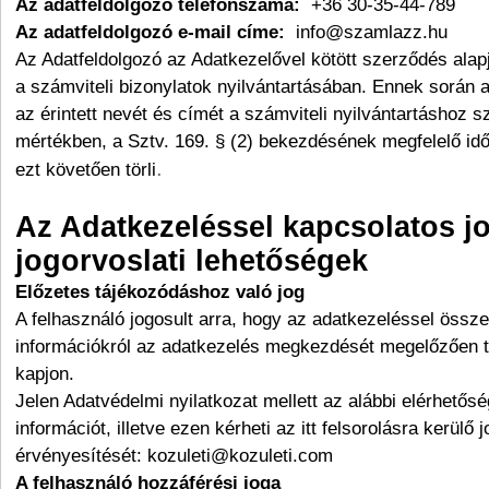
Az adatfeldolgozó telefonszáma:
+36 30-35-44-789
Az adatfeldolgozó e-mail címe:
info@szamlazz.hu
Az Adatfeldolgozó az Adatkezelővel kötött szerződés ala
a számviteli bizonylatok nyilvántartásában. Ennek során 
az érintett nevét és címét a számviteli nyilvántartáshoz 
mértékben, a Sztv. 169. § (2) bekezdésének megfelelő idő
.
ezt követően törli
Az Adatkezeléssel kapcsolatos j
jogorvoslati lehetőségek
Előzetes tájékozódáshoz való jog
A felhasználó jogosult arra, hogy az adatkezeléssel össz
információkról az adatkezelés megkezdését megelőzően t
kapjon.
Jelen Adatvédelmi nyilatkozat mellett az alábbi elérhetős
információt, illetve ezen kérheti az itt felsorolásra kerülő 
érvényesítését: kozuleti@kozuleti.com
A felhasználó hozzáférési joga