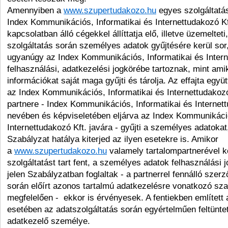
Amennyiben a
www.szupertudakozo.hu
egyes szolgáltatása
Index Kommunikációs, Informatikai és Internettudakozó Kft
kapcsolatban álló cégekkel állíttatja elő, illetve üzemelteti
szolgáltatás során személyes adatok gyűjtésére kerül sor
ugyanúgy az Index Kommunikációs, Informatikai és Intern
felhasználási, adatkezelési jogkörébe tartoznak, mint amik
információkat saját maga gyűjti és tárolja. Az effajta egy
az Index Kommunikációs, Informatikai és Internettudakozó
partnere - Index Kommunikációs, Informatikai és Internett
nevében és képviseletében eljárva az Index Kommunikáció
Internettudakozó Kft. javára - gyűjti a személyes adatokat,
Szabályzat hatálya kiterjed az ilyen esetekre is. Amikor
a
www.szupertudakozo.hu
valamely tartalompartnerével 
szolgáltatást tart fent, a személyes adatok felhasználási 
jelen Szabályzatban foglaltak - a partnerrel fennálló szer
során előírt azonos tartalmú adatkezelésre vonatkozó sz
megfelelően - ekkor is érvényesek. A fentiekben említett
esetében az adatszolgáltatás során egyértelműen feltünte
adatkezelő személye.