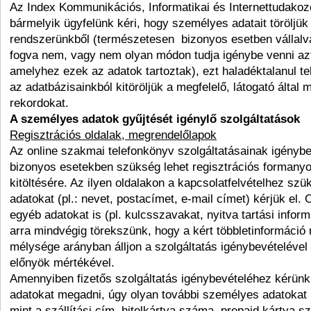
Az Index Kommunikációs, Informatikai és Internettudakoz
bármelyik ügyfelünk kéri, hogy személyes adatait töröljük 
rendszerünkből (természetesen bizonyos esetben vállalva
fogva nem, vagy nem olyan módon tudja igénybe venni azt 
amelyhez ezek az adatok tartoztak), ezt haladéktalanul tel
az adatbázisainkból kitöröljük a megfelelő, látogató által m
rekordokat.
A személyes adatok gyűjtését igénylő szolgáltatások
Regisztrációs oldalak, megrendelőlapok
Az online szakmai telefonkönyv szolgáltatásainak igényb
bizonyos esetekben szükség lehet regisztrációs formany
kitöltésére. Az ilyen oldalakon a kapcsolatfelvételhez s
adatokat (pl.: nevet, postacímet, e-mail címet) kérjük el.
egyéb adatokat is (pl. kulcsszavakat, nyitva tartási infor
arra mindvégig törekszünk, hogy a kért többletinformáció
mélysége arányban álljon a szolgáltatás igénybevételével
előnyök mértékével.
Amennyiben fizetős szolgáltatás igénybevételéhez kérün
adatokat megadni, úgy olyan további személyes adatokat 
mint a szállítási cím, hitelkártya száma, prepaid kártya