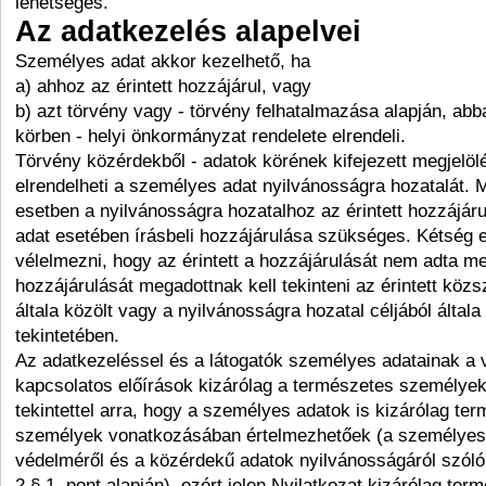
lehetséges.
Az adatkezelés alapelvei
Személyes adat akkor kezelhető, ha
a) ahhoz az érintett hozzájárul, vagy
b) azt törvény vagy - törvény felhatalmazása alapján, ab
körben - helyi önkormányzat rendelete elrendeli.
Törvény közérdekből - adatok körének kifejezett megjelöl
elrendelheti a személyes adat nyilvánosságra hozatalát.
esetben a nyilvánosságra hozatalhoz az érintett hozzájár
adat esetében írásbeli hozzájárulása szükséges. Kétség e
vélelmezni, hogy az érintett a hozzájárulását nem adta meg
hozzájárulását megadottnak kell tekinteni az érintett köz
általa közölt vagy a nyilvánosságra hozatal céljából általa
tekintetében.
Az adatkezeléssel és a látogatók személyes adatainak a
kapcsolatos előírások kizárólag a természetes személye
tekintettel arra, hogy a személyes adatok is kizárólag te
személyek vonatkozásában értelmezhetőek (a személyes
védelméről és a közérdekű adatok nyilvánosságáról szóló 1
2.§ 1. pont alapján), ezért jelen Nyilatkozat kizárólag ter