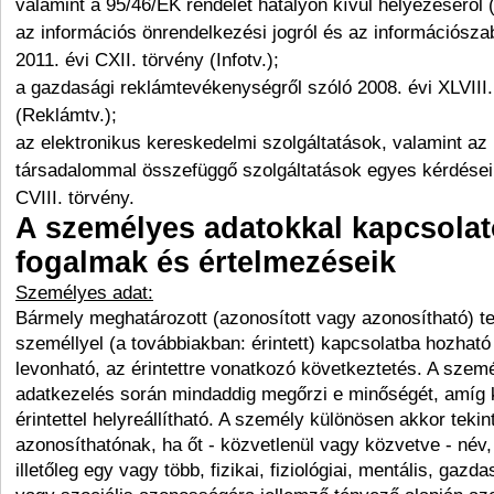
valamint a 95/46/EK rendelet hatályon kívül helyezéséről
az információs önrendelkezési jogról és az információsza
2011. évi CXII. törvény (Infotv.);
a gazdasági reklámtevékenységről szóló 2008. évi XLVIII.
(Reklámtv.);
az elektronikus kereskedelmi szolgáltatások, valamint az
társadalommal összefüggő szolgáltatások egyes kérdéseir
CVIII. törvény.
A személyes adatokkal kapcsola
fogalmak és értelmezéseik
Személyes adat:
Bármely meghatározott (azonosított vagy azonosítható) 
személlyel (a továbbiakban: érintett) kapcsolatba hozható
levonható, az érintettre vonatkozó következtetés. A szem
adatkezelés során mindaddig megőrzi e minőségét, amíg 
érintettel helyreállítható. A személy különösen akkor tekin
azonosíthatónak, ha őt - közvetlenül vagy közvetve - név, 
illetőleg egy vagy több, fizikai, fiziológiai, mentális, gazda