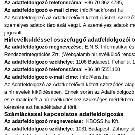
Az adatfeldolgozó telefonszáma:
+36 70 362 4785,
Az adatfeldolgozó e-mail címe:
info@rackforest.hu
Az Adatfeldolgozó az Adatkezelővel kötött írásbeli szerző
személyes adatok tárolását végzi. A személyes adatok 
jogosult.
Hírlevélküldéssel összefüggő adatfeldolgozói
Az adatfeldolgozó megnevezése:
E.N.S. Informatikai és
Rendszerintegrációs Zrt. (Webgalamb hírlevélküldő rends
Az adatfeldolgozó székhelye:
1106 Budapest, Fehér út 1
Az adatfeldolgozó telefonszáma:
+36 30 5551100
Az adatfeldolgozó e-mail címe:
info@ens.hu
Az Adatfeldolgozó az Adatkezelővel kötött szerződés ala
a hírlevelek kiküldésében. Ennek során az Adatfeldolgozó 
és e-mailcímét a hírlevélküdéshez szükséges mértékben ke
kérésére azt haladéktalanul törli.
Számlázással kapcsolatos adatfeldolgozás
Az adatfeldolgozó megnevezése:
KBOSS.hu Kft.
Az adatfeldolgozó székhelye:
1031 Budapest, Záhony ut