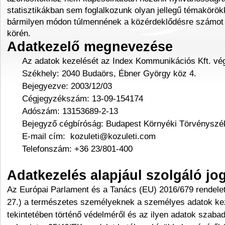
statisztikákban sem foglalkozunk olyan jellegű témakörök
bármilyen módon túlmennének a közérdeklődésre számot 
körén.
Adatkezelő megnevezése
Az adatok kezelését az Index Kommunikációs Kft. vég
Székhely: 2040 Budaörs, Ébner György köz 4.
Bejegyezve: 2003/12/03
Cégjegyzékszám: 13-09-154174
Adószám: 13153689-2-13
Bejegyző cégbíróság: Budapest Környéki Törvényszé
E-mail cím: kozuleti@kozuleti.com
Telefonszám: +36 23/801-400
Adatkezelés alapjául szolgáló jo
Az Európai Parlament és a Tanács (EU) 2016/679 rendelete
27.) a természetes személyeknek a személyes adatok ke
tekintetében történő védelméről és az ilyen adatok szaba