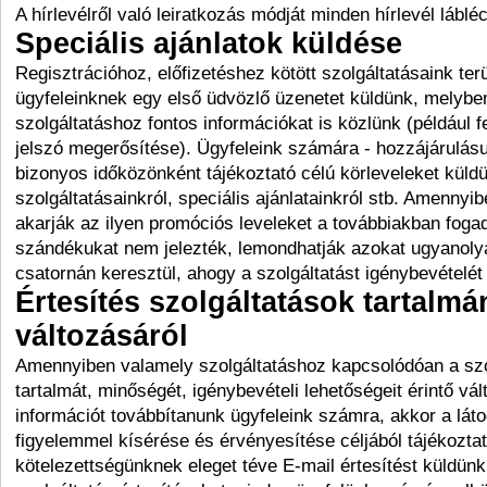
A hírlevélről való leiratkozás módját minden hírlevél láblé
Speciális ajánlatok küldése
Regisztrációhoz, előfizetéshez kötött szolgáltatásaink terü
ügyfeleinknek egy első üdvözlő üzenetet küldünk, melybe
szolgáltatáshoz fontos információkat is közlünk (például f
jelszó megerősítése). Ügyfeleink számára - hozzájárulásu
bizonyos időközönként tájékoztató célú körleveleket küldü
szolgáltatásainkról, speciális ajánlatainkról stb. Amennyi
akarják az ilyen promóciós leveleket a továbbiakban foga
szándékukat nem jelezték, lemondhatják azokat ugyanol
csatornán keresztül, ahogy a szolgáltatást igénybevétel
Értesítés szolgáltatások tartalmá
változásáról
Amennyiben valamely szolgáltatáshoz kapcsolódóan a szo
tartalmát, minőségét, igénybevételi lehetőségeit érintő vál
információt továbbítanunk ügyfeleink számra, akkor a lát
figyelemmel kísérése és érvényesítése céljából tájékoztat
kötelezettségünknek eleget téve E-mail értesítést küldünk