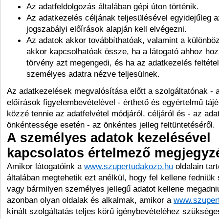
Az adatfeldolgozás általában gépi úton történik.
Az adatkezelés céljának teljesülésével egyidejűleg a
jogszabályi előírások alapján kell elvégezni.
Az adatok akkor továbbíthatóak, valamint a különbö
akkor kapcsolhatóak össze, ha a látogató ahhoz hozz
törvény azt megengedi, és ha az adatkezelés feltéte
személyes adatra nézve teljesülnek.
Az adatkezelések megvalósítása előtt a szolgáltatónak - a
előírások figyelembevételével - érthető és egyértelmű tájé
közzé tennie az adatfelvétel módjáról, céljáról és - az ada
önkéntessége esetén - az önkéntes jelleg feltüntetéséről.
A személyes adatok kezelésével
kapcsolatos értelmező megjegyz
Amikor látogatóink a
www.szupertudakozo.hu
oldalain tar
általában megtehetik ezt anélkül, hogy fel kellene fedniük s
vagy bármilyen személyes jellegű adatot kellene megadn
azonban olyan oldalak és alkalmak, amikor a
www.szuper
kínált szolgáltatás teljes körű igénybevételéhez szüksége