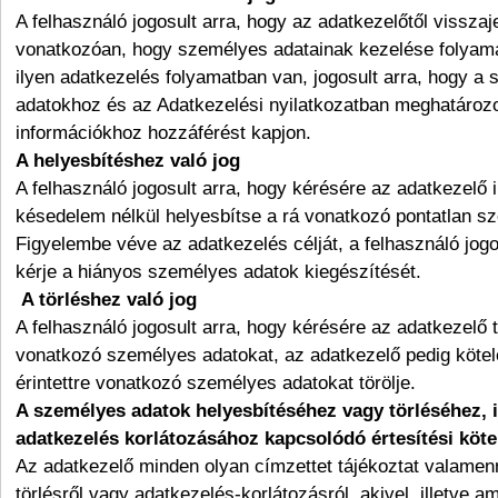
A felhasználó jogosult arra, hogy az adatkezelőtől visszaj
vonatkozóan, hogy személyes adatainak kezelése folyama
ilyen adatkezelés folyamatban van, jogosult arra, hogy a
adatokhoz és az Adatkezelési nyilatkozatban meghatároz
információkhoz hozzáférést kapjon.
A helyesbítéshez való jog
A felhasználó jogosult arra, hogy kérésére az adatkezelő 
késedelem nélkül helyesbítse a rá vonatkozó pontatlan s
Figyelembe véve az adatkezelés célját, a felhasználó jogo
kérje a hiányos személyes adatok kiegészítését.
A törléshez való jog
A felhasználó jogosult arra, hogy kérésére az adatkezelő t
vonatkozó személyes adatokat, az adatkezelő pedig kötel
érintettre vonatkozó személyes adatokat törölje.
A személyes adatok helyesbítéséhez vagy törléséhez, i
adatkezelés korlátozásához kapcsolódó értesítési köte
Az adatkezelő minden olyan címzettet tájékoztat valamenn
törlésről vagy adatkezelés-korlátozásról, akivel, illetve am