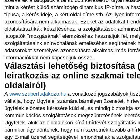
szerverek a látogatók által küldött kérésekről olyan adato
mint a kérést küldő számítógép dinamikus IP-címe, a has
típusa, a kérés ideje, a kért oldal címe stb. Az ilyen inf
azonosítására nem alkalmasak. Ezeket az adatokat tren
oldalstatisztikák készítéséhez, a szolgáltatások adminisz
látogatók "mozgásának" elemzéséhez használjuk fel, mel
szolgáltatásaink színvonalának emeléséhez segíthetnek h
adatsorokat személyes azonosításra alkalmas, más forr
információkkal nem kapcsoljuk össze.
Választási lehetőség biztosítása (
leiratkozás az online szakmai te
oldalairól)
A
www.szupertudakozo.hu
a vonatkozó jogszabályok tiszt
vállalja, hogy Ügyfelei számára bármilyen üzenetet, hírle
ügyfelek előzetes kérésére küld el, és mindig biztosítja az
kommunikációs szolgáltatások megszüntetésének lehetős
Ügyfelek, akik az oldalainkon kínált hírlevél-szolgáltatás
bármikor úgy döntenek, hogy nem szeretnék tovább a hírl
egy E-mail üzenet segítségével lemondhatják a szolgáltat