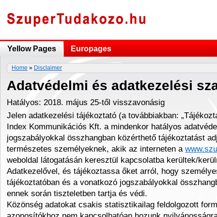
Yellow Pages
Europages
Home
»
Disclaimer
Adatvédelmi és adatkezelési sz
Hatályos: 2018. május 25-től visszavonásig
Jelen adatkezelési tájékoztató (a továbbiakban: „Tájékozta
Index Kommunikációs Kft. a mindenkor hatályos adatvéde
jogszabályokkal összhangban közérthető tájékoztatást ad
természetes személyeknek, akik az interneten a
www.szu
weboldal látogatásán keresztül kapcsolatba kerültek/kerü
Adatkezelővel, és tájékoztassa őket arról, hogy személyes
tájékoztatóban és a vonatkozó jogszabályokkal összhangb
ennek során tiszteletben tartja és védi.
Közönség adatokat csakis statisztikailag feldolgozott for
azonosítókhoz nem kapcsolhatóan hozunk nyilvánosságra