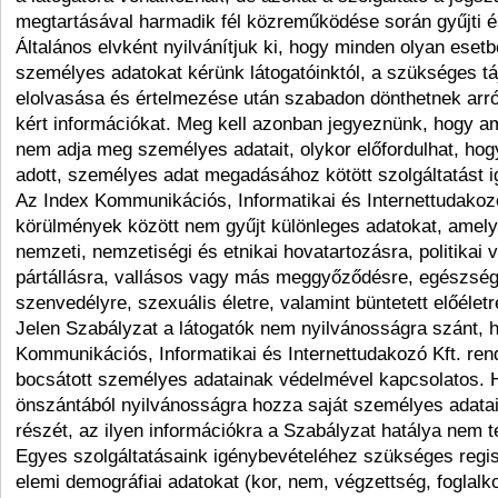
megtartásával harmadik fél közreműködése során gyűjti és
Általános elvként nyilvánítjuk ki, hogy minden olyan eset
személyes adatokat kérünk látogatóinktól, a szükséges t
elolvasása és értelmezése után szabadon dönthetnek arró
kért információkat. Meg kell azonban jegyeznünk, hogy a
nem adja meg személyes adatait, olykor előfordulhat, hog
adott, személyes adat megadásához kötött szolgáltatást 
Az Index Kommunikációs, Informatikai és Internettudakoz
körülmények között nem gyűjt különleges adatokat, amelye
nemzeti, nemzetiségi és etnikai hovatartozásra, politikai
pártállásra, vallásos vagy más meggyőződésre, egészségi
szenvedélyre, szexuális életre, valamint büntetett előéle
Jelen Szabályzat a látogatók nem nyilvánosságra szánt,
Kommunikációs, Informatikai és Internettudakozó Kft. re
bocsátott személyes adatainak védelmével kapcsolatos. H
önszántából nyilvánosságra hozza saját személyes adata
részét, az ilyen információkra a Szabályzat hatálya nem t
Egyes szolgáltatásaink igénybevételéhez szükséges regis
elemi demográfiai adatokat (kor, nem, végzettség, foglalk