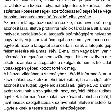
az adatokra a fizetési folyamat teljesítése, lezárása, illetv
szállítási kötelezettségek szerződésszerű teljesítése vég
Anonim látogatóazonosító (cookie) elhelyezése
Az anonim látogatóazonosító (cookie, más néven süti) egy
azonosításra, illetve profilinformációk tárolására alkalmas 
melyet a szolgáltatók a látogatók számítógépére helyeznek
hogy az ilyen jelsorozat önmagában semmilyen módon n
ügyfelet, azaz a látogatót azonosítani, csak a látogató gé
felismerésére alkalmas. Név, E-mail cím vagy bármilyen
információ megadása nem szükséges, hiszen az ilyen m
alkalmazásakor a látogatótól a szolgáltató nem is kér ada
voltaképpen gépek között történik meg.
A hálózat világában a személyhez kötődő információkat, a
kiszolgálást csak akkor lehet biztosítani, ha a szolgáltató
azonosítani tudják ügyfeleik szokásait, igényeit. Az anon
azért fordulnak a szolgáltatók, hogy egyfelől többet tud
ügyfelek információhasználati szokásairól abból a célból,
javíthassák szolgáltatásaik színvonalát, illetve másfelől 
Ügyfeleiknek a testre szabási lehetőségeket.