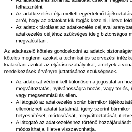
Az adatkezelés során az adatokat csak a megjelölt 
felhasználni.
Az adatkezelés célja mellett egyértelmű tájékoztatás
arról, hogy az adatokat kik fogják kezelni, illetve fel
Az adatok tárolását az adatkezelés céljával arányban
adatkezelés céljához szükséges ideig biztonságos m
megvalósítani.
Az adatkezelő köteles gondoskodni az adatok biztonságár
köteles megtenni azokat a technikai és szervezési intézk
kialakítani azokat az eljárási szabályokat, amelyek a von
rendelkezések érvényre juttatásához szükségesek.
Az adatokat védeni kell különösen a jogosulatlan ho
megváltoztatás, nyilvánosságra hozás, vagy törlés, i
vagy megsemmisülés ellen.
A látogató az adatkezelés során bármikor tájékoztatás
ellenőrizheti adatai tartalmát, igény szerint bármikor
helyesbítését, módosítását, megváltoztatását, illetve
A látogató az adatkezeléshez történő hozzájárulását
módosíthatja, illetve visszavonhatja.