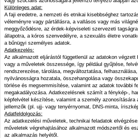
vagy szociális azonosságára jellemző tényező alapján azo
Különleges adat:
A faji eredetre, a nemzeti és etnikai kisebbséghez tartozásr
véleményre vagy pártállásra, a vallásos vagy más világné
meggyőződésre, az érdek-képviseleti szervezeti tagságra
állapotra, a kóros szenvedélyre, a szexuális életre vonat
a bűnügyi személyes adatok.
Adatkezelés:
Az alkalmazott eljárástól függetlenül az adatokon végzett
vagy a műveletek összessége, így például gyűjtése, felvét
rendszerezése, tárolása, megváltoztatása, felhasználása,
nyilvánosságra hozatala, összehangolása vagy összekapc
törlése és megsemmisítése, valamint az adatok további f
megakadályozása. Adatkezelésnek számít a fénykép-, ha
képfelvétel készítése, valamint a személy azonosítására a
jellemzők (pl. ujj- vagy tenyérnyomat, DNS-minta, íriszkép
Adatfeldolgozás:
Az adatkezelési műveletek, technikai feladatok elvégzése,
műveletek végrehajtásához alkalmazott módszertől és esz
az alkalmazás helyétől.