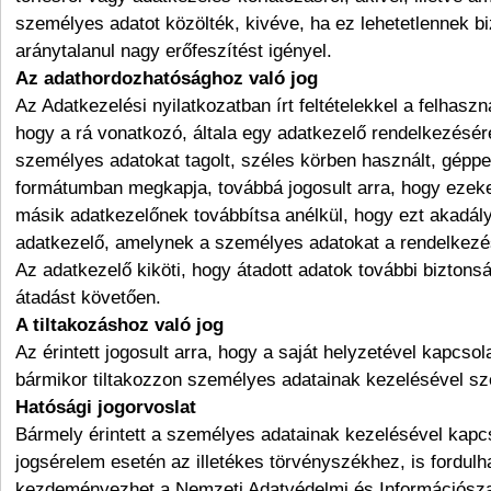
személyes adatot közölték, kivéve, ha ez lehetetlennek b
aránytalanul nagy erőfeszítést igényel.
Az adathordozhatósághoz való jog
Az Adatkezelési nyilatkozatban írt feltételekkel a felhaszná
hogy a rá vonatkozó, általa egy adatkezelő rendelkezésér
személyes adatokat tagolt, széles körben használt, géppe
formátumban megkapja, továbbá jogosult arra, hogy ezeke
másik adatkezelőnek továbbítsa anélkül, hogy ezt akadál
adatkezelő, amelynek a személyes adatokat a rendelkezé
Az adatkezelő kiköti, hogy átadott adatok további biztons
átadást követően.
A tiltakozáshoz való jog
Az érintett jogosult arra, hogy a saját helyzetével kapcso
bármikor tiltakozzon személyes adatainak kezelésével s
Hatósági jogorvoslat
Bármely érintett a személyes adatainak kezelésével kapcs
jogsérelem esetén az illetékes törvényszékhez, is fordulh
kezdeményezhet a Nemzeti Adatvédelmi és Információsz