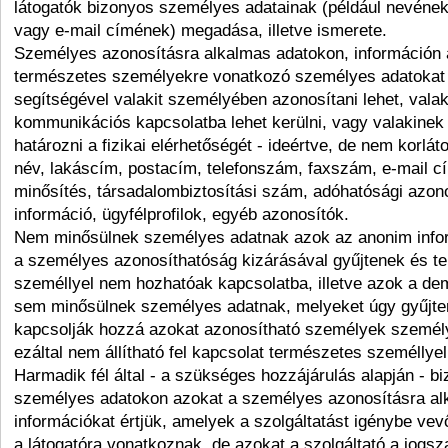
látogatók bizonyos személyes adatainak (például nevéne
vagy e-mail címének) megadása, illetve ismerete.
Személyes azonosításra alkalmas adatokon, információn 
természetes személyekre vonatkozó személyes adatokat 
segítségével valakit személyében azonosítani lehet, valak
kommunikációs kapcsolatba lehet kerülni, vagy valakinek
határozni a fizikai elérhetőségét - ideértve, de nem korlát
név, lakáscím, postacím, telefonszám, faxszám, e-mail c
minősítés, társadalombiztosítási szám, adóhatósági azonos
információ, ügyfélprofilok, egyéb azonosítók.
Nem minősülnek személyes adatnak azok az anonim infor
a személyes azonosíthatóság kizárásával gyűjtenek és t
személlyel nem hozhatóak kapcsolatba, illetve azok a dem
sem minősülnek személyes adatnak, melyeket úgy gyűjt
kapcsolják hozzá azokat azonosítható személyek személy
ezáltal nem állítható fel kapcsolat természetes személlye
Harmadik fél által - a szükséges hozzájárulás alapján - biz
személyes adatokon azokat a személyes azonosításra al
információkat értjük, amelyek a szolgáltatást igénybe ve
a látogatóra vonatkoznak, de azokat a szolgáltató a jogsz