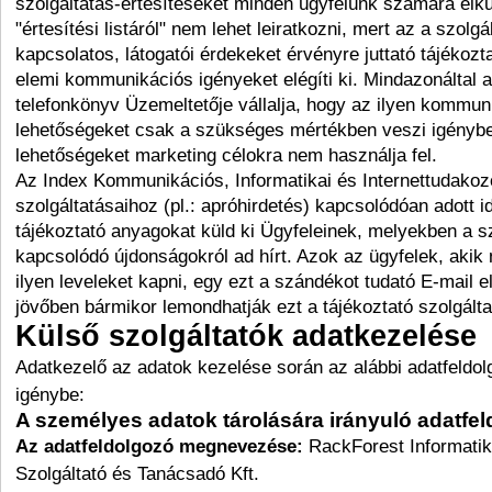
szolgáltatás-értesítéseket minden ügyfelünk számára elkül
"értesítési listáról" nem lehet leiratkozni, mert az a szolgá
kapcsolatos, látogatói érdekeket érvényre juttató tájékozt
elemi kommunikációs igényeket elégíti ki. Mindazonáltal 
telefonkönyv Üzemeltetője vállalja, hogy az ilyen kommun
lehetőségeket csak a szükséges mértékben veszi igénybe,
lehetőségeket marketing célokra nem használja fel.
Az Index Kommunikációs, Informatikai és Internettudakoz
szolgáltatásaihoz (pl.: apróhirdetés) kapcsolódóan adott 
tájékoztató anyagokat küld ki Ügyfeleinek, melyekben a s
kapcsolódó újdonságokról ad hírt. Azok az ügyfelek, aki
ilyen leveleket kapni, egy ezt a szándékot tudató E-mail e
jövőben bármikor lemondhatják ezt a tájékoztató szolgálta
Külső szolgáltatók adatkezelése
Adatkezelő az adatok kezelése során az alábbi adatfeldol
igénybe:
A személyes adatok tárolására irányuló adatfe
Az adatfeldolgozó megnevezése:
RackForest Informatik
Szolgáltató és Tanácsadó Kft.