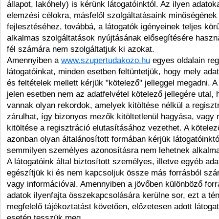
állapot, lakóhely) is kérünk látogatóinktól. Az ilyen adatok
elemzési célokra, másfelől szolgáltatásaink minőségének 
fejlesztéséhez, továbbá, a látogatók igényeinek teljes kör
alkalmas szolgáltatások nyújtásának elősegítésére haszná
fél számára nem szolgáltatjuk ki azokat.
Amennyiben a
www.szupertudakozo.hu
egyes oldalain reg
látogatóinkat, minden esetben feltüntetjük, hogy mely adat
és feltételek mellett kérjük "kötelező" jelleggel megadni. A
jelen esetben nem az adatfelvétel kötelező jellegére utal,
vannak olyan rekordok, amelyek kitöltése nélkül a regiszt
zárulhat, így bizonyos mezők kitöltetlenül hagyása, vagy
kitöltése a regisztráció elutasításához vezethet. A kötele
azonban olyan általánosított formában kérjük látogatóinkt
semmilyen személyes azonosításra nem lehetnek alkalm
A látogatóink által biztosított személyes, illetve egyéb ad
egészítjük ki és nem kapcsoljuk össze más forrásból szá
vagy információval. Amennyiben a jövőben különböző for
adatok ilyenfajta összekapcsolására kerülne sor, ezt a tén
megfelelő tájékoztatást követően, előzetesen adott látoga
esetén tesszük meg.