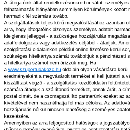
A látogatóink által rendelkezésünkre bocsátott személyes
felhatalmazás hiányában semmilyen körülmények között 
harmadik fél számára tovább.
A szolgáltatások teljes körű megvalósításához azonban o
arra, hogy látogatóink bizonyos személyes adatait harmadi
ideiglenes jelleggel - a szükséges hozzájárulás megadása
adatfeldolgozás vagy adatkezelés céljából - átadjuk. Ame
szolgáltatási oldalainkon például online fizetésre kerül sor
szükséges hitelkártya számát továbbítjuk a pénzintézeti sz
a hitelkártya számot nem őrizzük meg. Ha
a
www.szupertudakozo.hu
oldalain olyan vásárlásra kerül
eredményeként a megvásárolt terméket el kell juttatni a 
kiszállítást végző - a szolgáltatás kezdőoldalán feltüntetett
számára átadjuk a szállítandó terméket, annak árát, a cí
postai címét, de a csomagszállító partnerünk ezeket az ad
kivételével nem használhatja fel más célokra. Az adattov
hozzájárulás nélkül nincsen lehetőség a személyes adatok
kezelésére.
Amennyiben az arra feljogosított hatóságok a jogszabály
(bűncselekmény gyanújával, hivatalos adatlefoglalási hatá