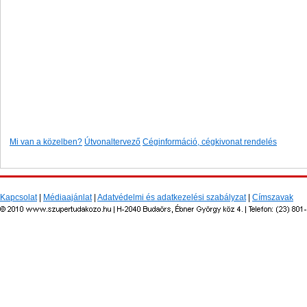
Mi van a közelben?
Útvonaltervező
Céginformáció, cégkivonat rendelés
Kapcsolat
|
Médiaajánlat
|
Adatvédelmi és adatkezelési szabályzat
|
Címszavak