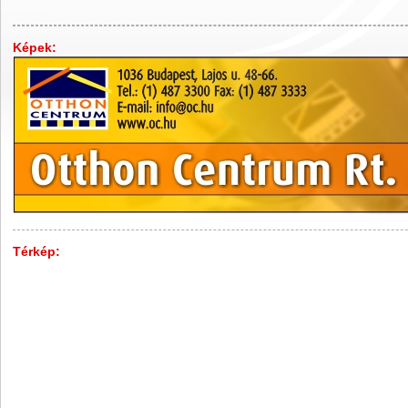
Képek:
Térkép: