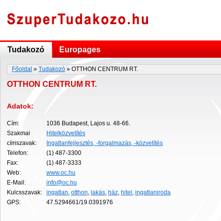
Tudakozó
Europages
Főoldal
»
Tudakozó
» OTTHON CENTRUM RT.
OTTHON CENTRUM RT.
Adatok:
Cím:
1036 Budapest, Lajos u. 48-66.
Szakmai
Hitelközvetítés
címszavak:
Ingatlanfejlesztés, -forgalmazás, -közvetítés
Telefon:
(1) 487-3300
Fax:
(1) 487-3333
Web:
www.oc.hu
E-Mail:
info@oc.hu
Kulcsszavak:
ingatlan
,
otthon
,
lakás
,
ház
,
hitel
,
ingatlaniroda
GPS:
47.5294661/19.0391976