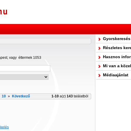
Gyorskeresés
Részletes ker
Hasznos info
apest, vagy éttermek 1053
Mi van a köze
Médiaajánlat
10
»
Következő
1-10
a(z)
143
találatból
ékelés