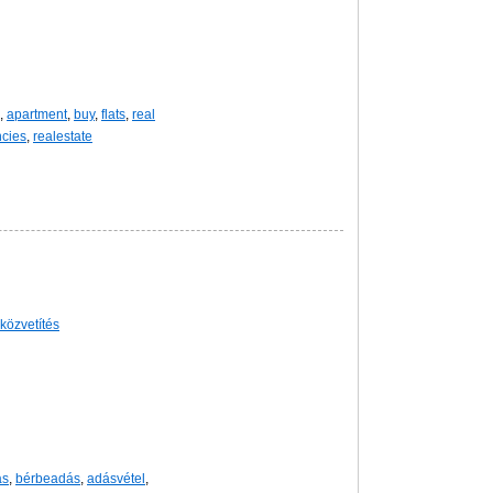
,
apartment
,
buy
,
flats
,
real
cies
,
realestate
-közvetítés
ás
,
bérbeadás
,
adásvétel
,