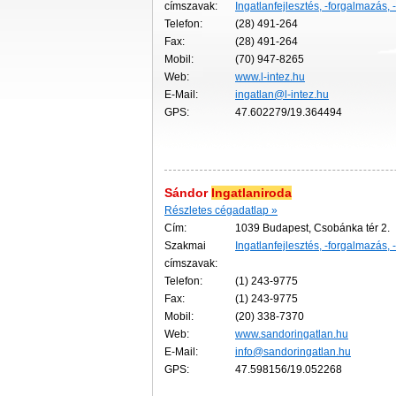
címszavak:
Ingatlanfejlesztés, -forgalmazás, 
Telefon:
(28) 491-264
Fax:
(28) 491-264
Mobil:
(70) 947-8265
Web:
www.l-intez.hu
E-Mail:
ingatlan@l-intez.hu
GPS:
47.602279/19.364494
Sándor
Ingatlaniroda
Részletes cégadatlap »
Cím:
1039 Budapest, Csobánka tér 2.
Szakmai
Ingatlanfejlesztés, -forgalmazás, 
címszavak:
Telefon:
(1) 243-9775
Fax:
(1) 243-9775
Mobil:
(20) 338-7370
Web:
www.sandoringatlan.hu
E-Mail:
info@sandoringatlan.hu
GPS:
47.598156/19.052268