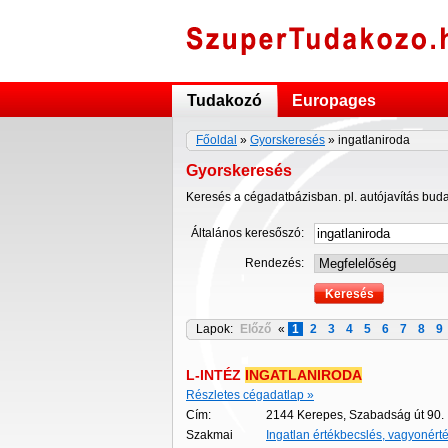
Tudakozó
Europages
Főoldal
»
Gyorskeresés
» ingatlaniroda
Gyorskeresés
Keresés a cégadatbázisban. pl. autójavítás bud
Általános keresőszó:
Rendezés:
Lapok:
Előző
«
1
2
3
4
5
6
7
8
9
L-INTÉZ
INGATLANIRODA
Részletes cégadatlap »
Cím:
2144 Kerepes, Szabadság út 90.
Szakmai
Ingatlan értékbecslés, vagyonért