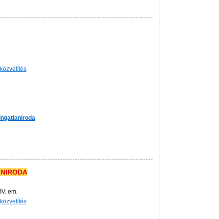
-közvetítés
ingatlaniroda
ANIRODA
IV. em.
-közvetítés