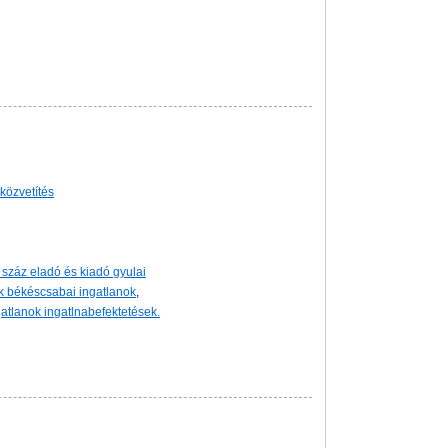
-közvetítés
száz eladó és kiadó gyulai
nok békéscsabai ingatlanok
,
gatlanok ingatlnabefektetések.