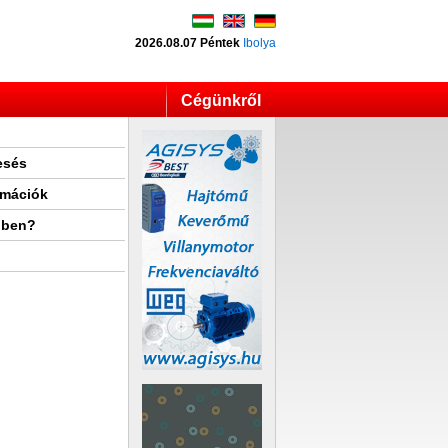
2026.08.07 Péntek
Ibolya
Cégünkről
esés
rmációk
lben?