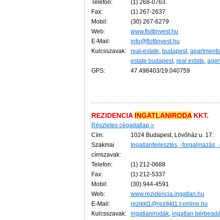
Telefon:
(1) 268-0763
Fax:
(1) 267-2637
Mobil:
(30) 267-6279
Web:
www.flottinvest.hu
E-Mail:
info@flottinvest.hu
Kulcsszavak:
real-estate
,
budapest
,
apartments
estate budapest
,
real estate
,
agen
GPS:
47.498403/19.040759
REZIDENCIA
INGATLANIRODA
KKT.
Részletes cégadatlap »
Cím:
1024 Budapest, Lövőház u. 17.
Szakmai
Ingatlanfejlesztés, -forgalmazás, 
címszavak:
Telefon:
(1) 212-0688
Fax:
(1) 212-5337
Mobil:
(30) 944-4591
Web:
www.rezidencia.ingatlan.hu
E-Mail:
rezikkt1@rezikkt1.t-online.hu
Kulcsszavak:
ingatlanirodák
,
ingatlan bérbead