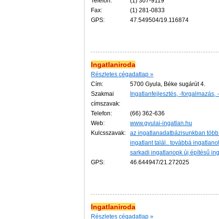
Telefon:
(1) 307-9119
Fax:
(1) 281-0833
GPS:
47.549504/19.116874
Ingatlaniroda
Részletes cégadatlap »
Cím:
5700 Gyula, Béke sugárút 4.
Szakmai
Ingatlanfejlesztés, -forgalmazás, 
címszavak:
Telefon:
(66) 362-636
Web:
www.gyulai-ingatlan.hu
Kulcsszavak:
az ingatlanadatbázisunkban több 
ingatlant talál.. továbbá ingatla
sarkadi ingatlanopk új építésű in
GPS:
46.644947/21.272025
Ingatlaniroda
Részletes cégadatlap »