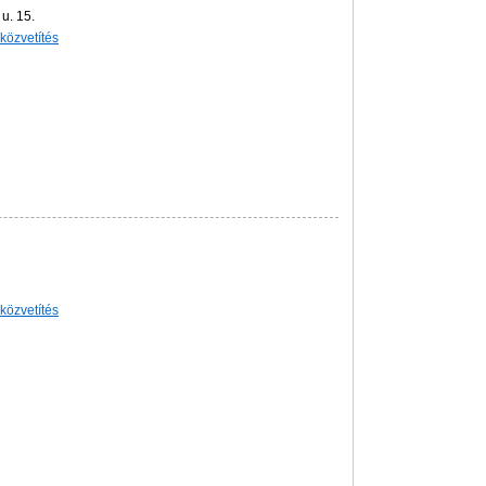
u. 15.
-közvetítés
-közvetítés