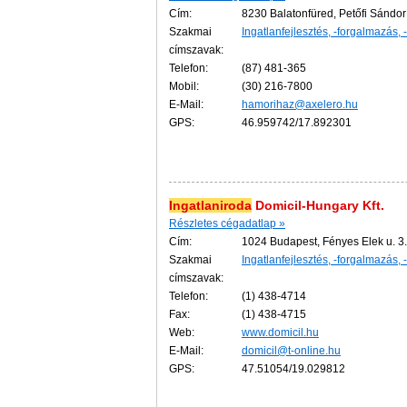
Cím:
8230 Balatonfüred, Petőfi Sándor 
Szakmai
Ingatlanfejlesztés, -forgalmazás, 
címszavak:
Telefon:
(87) 481-365
Mobil:
(30) 216-7800
E-Mail:
hamorihaz@axelero.hu
GPS:
46.959742/17.892301
Ingatlaniroda
Domicil-Hungary Kft.
Részletes cégadatlap »
Cím:
1024 Budapest, Fényes Elek u. 3.
Szakmai
Ingatlanfejlesztés, -forgalmazás, 
címszavak:
Telefon:
(1) 438-4714
Fax:
(1) 438-4715
Web:
www.domicil.hu
E-Mail:
domicil@t-online.hu
GPS:
47.51054/19.029812