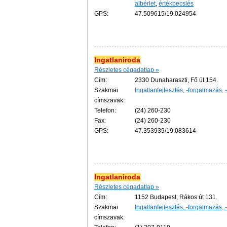
albérlet
,
értékbecslés
GPS:
47.509615/19.024954
Ingatlaniroda
Részletes cégadatlap »
Cím:
2330 Dunaharaszti, Fő út 154.
Szakmai
Ingatlanfejlesztés, -forgalmazás, 
címszavak:
Telefon:
(24) 260-230
Fax:
(24) 260-230
GPS:
47.353939/19.083614
Ingatlaniroda
Részletes cégadatlap »
Cím:
1152 Budapest, Rákos út 131.
Szakmai
Ingatlanfejlesztés, -forgalmazás, 
címszavak: