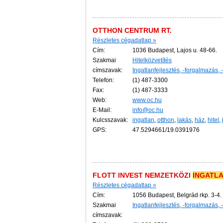
OTTHON CENTRUM RT.
Részletes cégadatlap »
Cím:
1036 Budapest, Lajos u. 48-66.
Szakmai
Hitelközvetítés
címszavak:
Ingatlanfejlesztés, -forgalmazás, 
Telefon:
(1) 487-3300
Fax:
(1) 487-3333
Web:
www.oc.hu
E-Mail:
info@oc.hu
Kulcsszavak:
ingatlan
,
otthon
,
lakás
,
ház
,
hitel
,
GPS:
47.5294661/19.0391976
FLOTT INVEST NEMZETKÖZI
INGATL
Részletes cégadatlap »
Cím:
1056 Budapest, Belgrád rkp. 3-4. 
Szakmai
Ingatlanfejlesztés, -forgalmazás, 
címszavak: