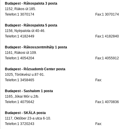
Budapest - Rákospalota 3 posta
1152, Rákos út 185.
Telefon:1 3070174
Fax:1 3070174
Budapest - Rákospalota 5 posta
1156, Nyírpalota út 40-46.
Telefon:1 4182449
Fax:1 4182840
Budapest - Rákosszentmihály 1 posta
1161, Rákosi út 109.
Telefon:1 4054204
Fax:1 4055912
Budapest - Rózsadomb Center posta
1025, Törökvész u.87-91.
Telefon:1 3458465
Fax:
Budapest - Sashalom 1 posta
1165, Jókai Mór u.2/b.
Telefon:1 4075642
Fax:1 4070836
Budapest - SKÁLA posta
1117, Október 23-a utca 6-10.
Telefon:1 3720243
Fax: