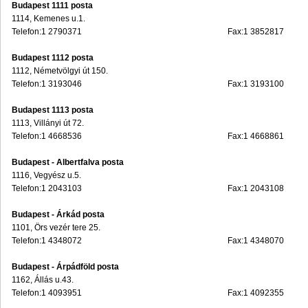
Budapest 1111 posta
1114, Kemenes u.1.
Telefon:1 2790371
Fax:1 3852817
Budapest 1112 posta
1112, Németvölgyi út 150.
Telefon:1 3193046
Fax:1 3193100
Budapest 1113 posta
1113, Villányi út 72.
Telefon:1 4668536
Fax:1 4668861
Budapest - Albertfalva posta
1116, Vegyész u.5.
Telefon:1 2043103
Fax:1 2043108
Budapest - Árkád posta
1101, Örs vezér tere 25.
Telefon:1 4348072
Fax:1 4348070
Budapest - Árpádföld posta
1162, Állás u.43.
Telefon:1 4093951
Fax:1 4092355