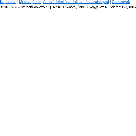
Kapcsolat
|
Médiaajánlat
|
Adatvédelmi és adatkezelési szabályzat
|
Címszavak