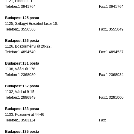
1121, Pihenő u.1.
Telefon:1 3941764
Fax:1 3941764
Budapest 125 posta
1125, Szilágyi Erzsébet fasor 18.
Telefon:1 3556566
Fax:1 3555049
Budapest 126 posta
1126, Böszörményi út 20-22.
Telefon:1 4894540
Fax:1 4894537
Budapest 131 posta
1138, Véáci út 178.
Telefon:1 2368030
Fax:1 2368034
Budapest 132 posta
1132, Váci út 9-15.
Telefon:1 2886949
Fax:1 3291000
Budapest 133 posta
1133, Pozsonyi út 44-46
Telefon:1 3503114
Fax:
Budapest 135 posta