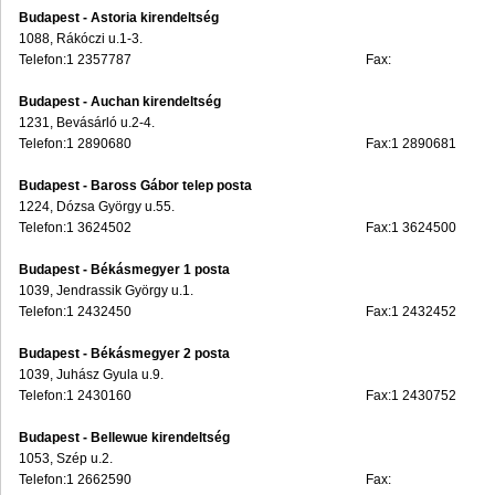
Budapest - Astoria kirendeltség
1088, Rákóczi u.1-3.
Telefon:1 2357787
Fax:
Budapest - Auchan kirendeltség
1231, Bevásárló u.2-4.
Telefon:1 2890680
Fax:1 2890681
Budapest - Baross Gábor telep posta
1224, Dózsa György u.55.
Telefon:1 3624502
Fax:1 3624500
Budapest - Békásmegyer 1 posta
1039, Jendrassik György u.1.
Telefon:1 2432450
Fax:1 2432452
Budapest - Békásmegyer 2 posta
1039, Juhász Gyula u.9.
Telefon:1 2430160
Fax:1 2430752
Budapest - Bellewue kirendeltség
1053, Szép u.2.
Telefon:1 2662590
Fax: