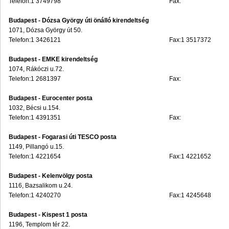
Telefon:1 3749798
Fax:
Budapest - Dózsa György úti önálló kirendeltség
1071, Dózsa György út 50.
Telefon:1 3426121
Fax:1 3517372
Budapest - EMKE kirendeltség
1074, Rákóczi u.72.
Telefon:1 2681397
Fax:
Budapest - Eurocenter posta
1032, Bécsi u.154.
Telefon:1 4391351
Fax:
Budapest - Fogarasi úti TESCO posta
1149, Pillangó u.15.
Telefon:1 4221654
Fax:1 4221652
Budapest - Kelenvölgy posta
1116, Bazsalikom u.24.
Telefon:1 4240270
Fax:1 4245648
Budapest - Kispest 1 posta
1196, Templom tér 22.