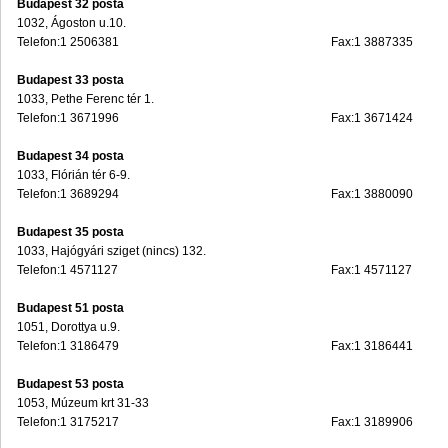
Budapest 32 posta
1032, Ágoston u.10.
Telefon:1 2506381
Fax:1 3887335
Budapest 33 posta
1033, Pethe Ferenc tér 1.
Telefon:1 3671996
Fax:1 3671424
Budapest 34 posta
1033, Flórián tér 6-9.
Telefon:1 3689294
Fax:1 3880090
Budapest 35 posta
1033, Hajógyári sziget (nincs) 132.
Telefon:1 4571127
Fax:1 4571127
Budapest 51 posta
1051, Dorottya u.9.
Telefon:1 3186479
Fax:1 3186441
Budapest 53 posta
1053, Múzeum krt 31-33
Telefon:1 3175217
Fax:1 3189906