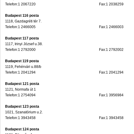
Telefon:1 2067220
Fax:1 2038259
Budapest 116 posta
1118, Gazdagréti tér 7.
Telefon:1 2466005
Fax:1 2466003
Budapest 117 posta
1117, Irinyi József u.38.
Telefon:1 2792000
Fax:1 2792002
Budapest 119 posta
1119, Fehérvári u.88/b
Telefon:1 2041294
Fax:1 2041294
Budapest 121 posta
1121, Normafa út 1
Telefon:1 2754094
Fax:1 3956984
Budapest 123 posta
1021, Szanatórium u.2.
Telefon:1 3943458
Fax:1 3943458
Budapest 124 posta