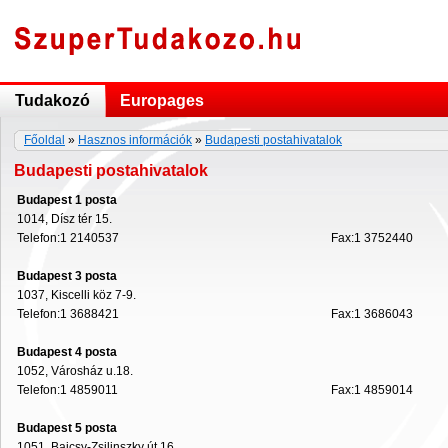
Tudakozó
Europages
Főoldal
»
Hasznos információk
»
Budapesti postahivatalok
Budapesti postahivatalok
Budapest 1 posta
1014, Dísz tér 15.
Telefon:1 2140537
Fax:1 3752440
Budapest 3 posta
1037, Kiscelli köz 7-9.
Telefon:1 3688421
Fax:1 3686043
Budapest 4 posta
1052, Városház u.18.
Telefon:1 4859011
Fax:1 4859014
Budapest 5 posta
1051, Bajcsy-Zsilinszky út 16.