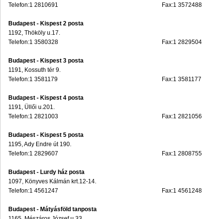
Telefon:1 2810691
Fax:1 3572488
Budapest - Kispest 2 posta
1192, Thököly u.17.
Telefon:1 3580328
Fax:1 2829504
Budapest - Kispest 3 posta
1191, Kossuth tér 9.
Telefon:1 3581179
Fax:1 3581177
Budapest - Kispest 4 posta
1191, Üllői u.201.
Telefon:1 2821003
Fax:1 2821056
Budapest - Kispest 5 posta
1195, Ady Endre út 190.
Telefon:1 2829607
Fax:1 2808755
Budapest - Lurdy ház posta
1097, Könyves Kálmán krt.12-14.
Telefon:1 4561247
Fax:1 4561248
Budapest - Mátyásföld tanposta
1165, Mészáros József u.33.