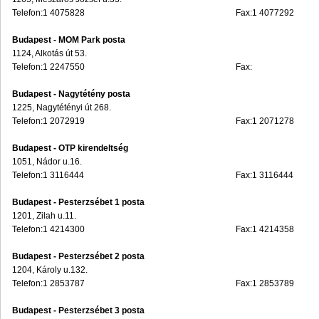
Telefon:1 4075828
Fax:1 4077292
Budapest - MOM Park posta
1124, Alkotás út 53.
Telefon:1 2247550
Fax:
Budapest - Nagytétény posta
1225, Nagytétényi út 268.
Telefon:1 2072919
Fax:1 2071278
Budapest - OTP kirendeltség
1051, Nádor u.16.
Telefon:1 3116444
Fax:1 3116444
Budapest - Pesterzsébet 1 posta
1201, Zilah u.11.
Telefon:1 4214300
Fax:1 4214358
Budapest - Pesterzsébet 2 posta
1204, Károly u.132.
Telefon:1 2853787
Fax:1 2853789
Budapest - Pesterzsébet 3 posta