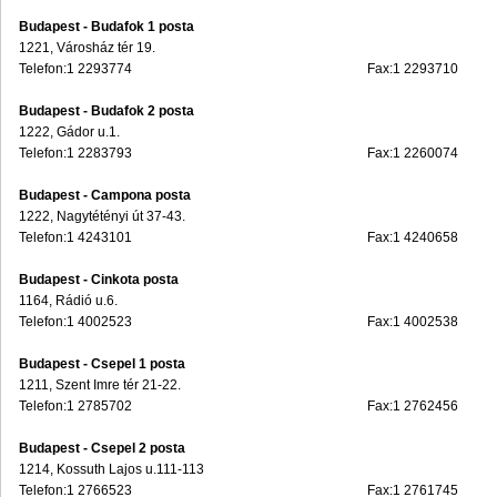
Budapest - Budafok 1 posta
1221, Városház tér 19.
Telefon:1 2293774
Fax:1 2293710
Budapest - Budafok 2 posta
1222, Gádor u.1.
Telefon:1 2283793
Fax:1 2260074
Budapest - Campona posta
1222, Nagytétényi út 37-43.
Telefon:1 4243101
Fax:1 4240658
Budapest - Cinkota posta
1164, Rádió u.6.
Telefon:1 4002523
Fax:1 4002538
Budapest - Csepel 1 posta
1211, Szent Imre tér 21-22.
Telefon:1 2785702
Fax:1 2762456
Budapest - Csepel 2 posta
1214, Kossuth Lajos u.111-113
Telefon:1 2766523
Fax:1 2761745