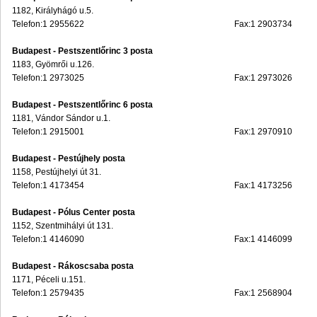
1182, Királyhágó u.5.
Telefon:1 2955622
Fax:1 2903734
Budapest - Pestszentlőrinc 3 posta
1183, Gyömrői u.126.
Telefon:1 2973025
Fax:1 2973026
Budapest - Pestszentlőrinc 6 posta
1181, Vándor Sándor u.1.
Telefon:1 2915001
Fax:1 2970910
Budapest - Pestújhely posta
1158, Pestújhelyi út 31.
Telefon:1 4173454
Fax:1 4173256
Budapest - Pólus Center posta
1152, Szentmihályi út 131.
Telefon:1 4146090
Fax:1 4146099
Budapest - Rákoscsaba posta
1171, Péceli u.151.
Telefon:1 2579435
Fax:1 2568904