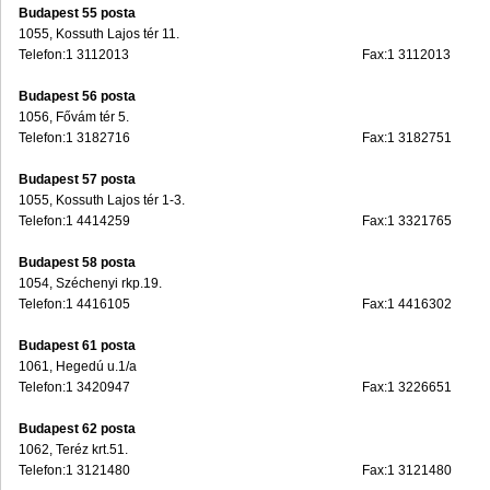
Budapest 55 posta
1055, Kossuth Lajos tér 11.
Telefon:1 3112013
Fax:1 3112013
Budapest 56 posta
1056, Fővám tér 5.
Telefon:1 3182716
Fax:1 3182751
Budapest 57 posta
1055, Kossuth Lajos tér 1-3.
Telefon:1 4414259
Fax:1 3321765
Budapest 58 posta
1054, Széchenyi rkp.19.
Telefon:1 4416105
Fax:1 4416302
Budapest 61 posta
1061, Hegedú u.1/a
Telefon:1 3420947
Fax:1 3226651
Budapest 62 posta
1062, Teréz krt.51.
Telefon:1 3121480
Fax:1 3121480