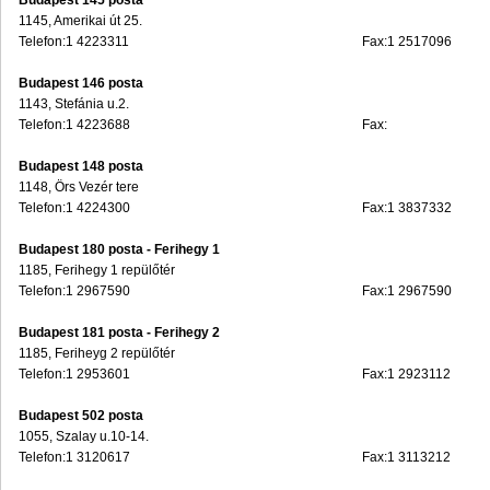
Budapest 145 posta
1145, Amerikai út 25.
Telefon:1 4223311
Fax:1 2517096
Budapest 146 posta
1143, Stefánia u.2.
Telefon:1 4223688
Fax:
Budapest 148 posta
1148, Örs Vezér tere
Telefon:1 4224300
Fax:1 3837332
Budapest 180 posta - Ferihegy 1
1185, Ferihegy 1 repülőtér
Telefon:1 2967590
Fax:1 2967590
Budapest 181 posta - Ferihegy 2
1185, Feriheyg 2 repülőtér
Telefon:1 2953601
Fax:1 2923112
Budapest 502 posta
1055, Szalay u.10-14.
Telefon:1 3120617
Fax:1 3113212