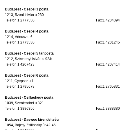
Budapest - Csepel 3 posta
1213, Szent István u.230.
Telefon:1 2777550
Fax:1 4204394
Budapest - Csepel 4 posta
1214, Vénusz u.6.
Telefon:1 2773530
Fax:1 4201245
Budapest - Csepel 5 tanposta
1212, Széchenyi István u.92/b.
Telefon:1 4207423
Fax:1 4207414
Budapest - Csepel 6 posta
1211, Gyepsor u.1.
Telefon:1 2785678
Fax:1 2765831
Budapest - Csillaghegy posta
1039, Szentendrei u.321.
Telefon:1 3886356
Fax:1 3888380
Budapest - Daewoo kirendeltség
1054, Bajcsy-Zsilinszky út 42-46