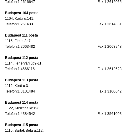
Telefon:1 2616647
Fax:1 2612065
Budapest 104 posta
1104, Kada u.141.
Telefon:1 2614331
Fax:1 2614331
Budapest 111 posta
1115, Etele tér 7.
Telefon:1 2063482
Fax:1 2063948
Budapest 112 posta
1114, Fehérvári út 9-11.
Telefon:1 4666116
Fax:1 3612623
Budapest 113 posta
1112, Kérő u.3.
Telefon:1 3101484
Fax:1 3100642
Budapest 114 posta
1122, Krisztina krt.6-8.
Telefon:1 4384542
Fax:1 3561093
Budapest 115 posta
1115, Bartók Béla u.112.