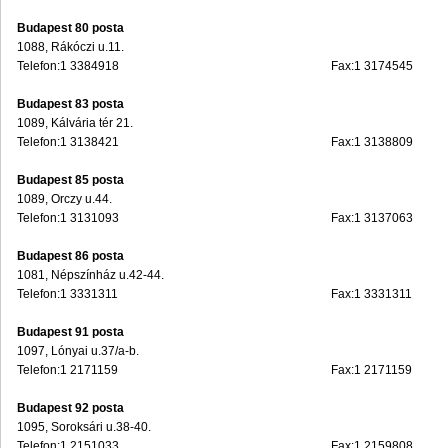
Budapest 80 posta
1088, Rákóczi u.11.
Telefon:1 3384918
Fax:1 3174545
Budapest 83 posta
1089, Kálvária tér 21.
Telefon:1 3138421
Fax:1 3138809
Budapest 85 posta
1089, Orczy u.44.
Telefon:1 3131093
Fax:1 3137063
Budapest 86 posta
1081, Népszínház u.42-44.
Telefon:1 3331311
Fax:1 3331311
Budapest 91 posta
1097, Lónyai u.37/a-b.
Telefon:1 2171159
Fax:1 2171159
Budapest 92 posta
1095, Soroksári u.38-40.
Telefon:1 2151033
Fax:1 2159808