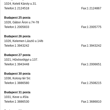
1024, Keleti Károly u.31.
Telefon:1 2124518
Fax:1 2124867
Budapest 25 posta
1026, Gábor Áron u.74-78
Telefon:1 2005833
Fax:1 2005775
Budapest 26 posta
1026, Kelemen László u.14/b
Telefon:1 3943242
Fax:1 3943242
Budapest 27 posta
1021, Hűvösvölgyi u.137.
Telefon:1 3943448
Fax:1 2006651
Budapest 30 posta
1036, Kolosy tér 5/c
Telefon:1 3886580
Fax:1 2508215
Budapest 31 posta
1031, Keve u.45/a
Telefon:1 3886530
Fax:1 3686810