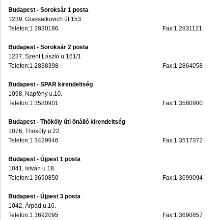
Budapest - Soroksár 1 posta
1239, Grassalkovich út 153.
Telefon:1 2830186
Fax:1 2831121
Budapest - Soroksár 2 posta
1237, Szent László u.161/1
Telefon:1 2838398
Fax:1 2864058
Budapest - SPAR kirendeltség
1098, Napfény u.10.
Telefon:1 3580901
Fax:1 3580900
Budapest - Thököly úti önálló kirendeltség
1076, Thököly u.22.
Telefon:1 3429946
Fax:1 3517372
Budapest - Újpest 1 posta
1041, István u.18.
Telefon:1 3690850
Fax:1 3699094
Budapest - Újpest 3 posta
1042, Árpád u.16.
Telefon:1 3692095
Fax:1 3690857