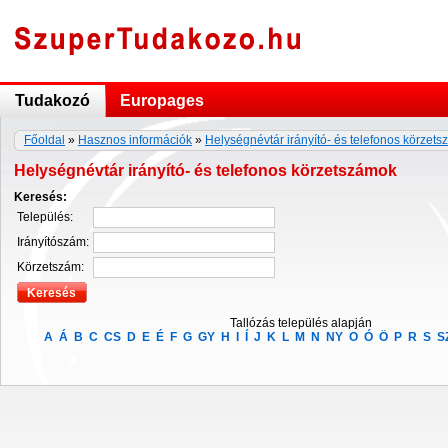
Tudakozó
Europages
Főoldal
»
Hasznos információk
»
Helységnévtár irányító- és telefonos körzet
Helységnévtár irányító- és telefonos körzetszámok
Keresés:
Település:
Irányítószám:
Körzetszám:
Tallózás település alapján
A
Á
B
C
CS
D
E
É
F
G
GY
H
I
Í
J
K
L
M
N
NY
O
Ó
Ö
P
R
S
S