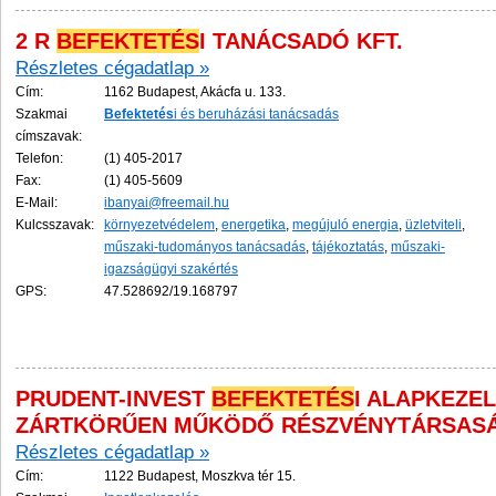
2 R
BEFEKTETÉS
I TANÁCSADÓ KFT.
Részletes cégadatlap »
Cím:
1162 Budapest, Akácfa u. 133.
Szakmai
Befektetés
i és beruházási tanácsadás
címszavak:
Telefon:
(1) 405-2017
Fax:
(1) 405-5609
E-Mail:
ibanyai@freemail.hu
Kulcsszavak:
környezetvédelem
,
energetika
,
megújuló energia
,
üzletviteli
,
műszaki-tudományos tanácsadás
,
tájékoztatás
,
műszaki-
igazságügyi szakértés
GPS:
47.528692/19.168797
PRUDENT-INVEST
BEFEKTETÉS
I ALAPKEZE
ZÁRTKÖRŰEN MŰKÖDŐ RÉSZVÉNYTÁRSAS
Részletes cégadatlap »
Cím:
1122 Budapest, Moszkva tér 15.