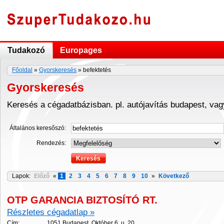
Tudakozó
Europages
Főoldal
»
Gyorskeresés
» befektetés
Gyorskeresés
Keresés a cégadatbázisban. pl. autójavítás budapest, va
Általános keresőszó:
Rendezés:
Lapok:
Előző
«
1
2
3
4
5
6
7
8
9
10
»
Következő
OTP GARANCIA BIZTOSÍTÓ RT.
Részletes cégadatlap »
Cím:
1051 Budapest, Október 6. u. 20.