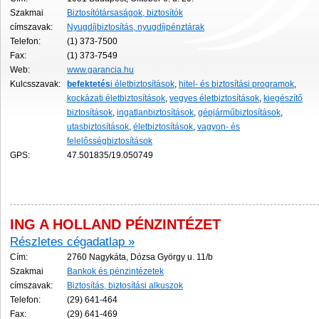
Szakmai
Biztosítótársaságok, biztosítók
címszavak:
Nyugdíjbiztosítás, nyugdíjpénztárak
Telefon:
(1) 373-7500
Fax:
(1) 373-7549
Web:
www.garancia.hu
Kulcsszavak:
befektetés
i életbiztosítások
,
hitel- és biztosítási programok
,
kockázati életbiztosítások
,
vegyes életbiztosítások
,
kiegészítő
biztosítások
,
ingatlanbiztosítások
,
gépjárműbiztosítások
,
utasbiztosítások
,
életbiztosítások
,
vagyon- és
felelősségbiztosítások
GPS:
47.501835/19.050749
ING A HOLLAND PÉNZINTÉZET
Részletes cégadatlap »
Cím:
2760 Nagykáta, Dózsa György u. 11/b
Szakmai
Bankok és pénzintézetek
címszavak:
Biztosítás, biztosítási alkuszok
Telefon:
(29) 641-464
Fax:
(29) 641-469