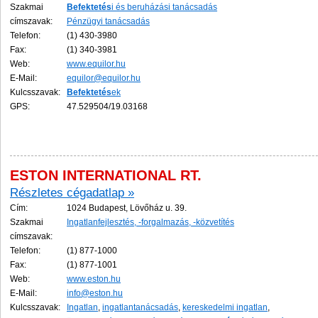
Szakmai
Befektetés
i és beruházási tanácsadás
címszavak:
Pénzügyi tanácsadás
Telefon:
(1) 430-3980
Fax:
(1) 340-3981
Web:
www.equilor.hu
E-Mail:
equilor@equilor.hu
Kulcsszavak:
Befektetés
ek
GPS:
47.529504/19.03168
ESTON INTERNATIONAL RT.
Részletes cégadatlap »
Cím:
1024 Budapest, Lövőház u. 39.
Szakmai
Ingatlanfejlesztés, -forgalmazás, -közvetítés
címszavak:
Telefon:
(1) 877-1000
Fax:
(1) 877-1001
Web:
www.eston.hu
E-Mail:
info@eston.hu
Kulcsszavak:
Ingatlan
,
ingatlantanácsadás
,
kereskedelmi ingatlan
,