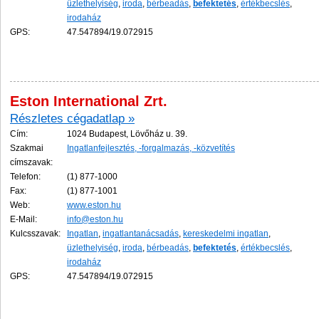
üzlethelyiség
,
iroda
,
bérbeadás
,
befektetés
,
értékbecslés
,
irodaház
GPS:
47.547894/19.072915
Eston International Zrt.
Részletes cégadatlap »
Cím:
1024 Budapest, Lövőház u. 39.
Szakmai
Ingatlanfejlesztés, -forgalmazás, -közvetítés
címszavak:
Telefon:
(1) 877-1000
Fax:
(1) 877-1001
Web:
www.eston.hu
E-Mail:
info@eston.hu
Kulcsszavak:
Ingatlan
,
ingatlantanácsadás
,
kereskedelmi ingatlan
,
üzlethelyiség
,
iroda
,
bérbeadás
,
befektetés
,
értékbecslés
,
irodaház
GPS:
47.547894/19.072915