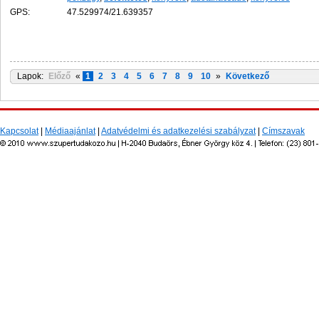
GPS:
47.529974/21.639357
Lapok:
Előző
«
1
2
3
4
5
6
7
8
9
10
»
Következő
Kapcsolat
|
Médiaajánlat
|
Adatvédelmi és adatkezelési szabályzat
|
Címszavak