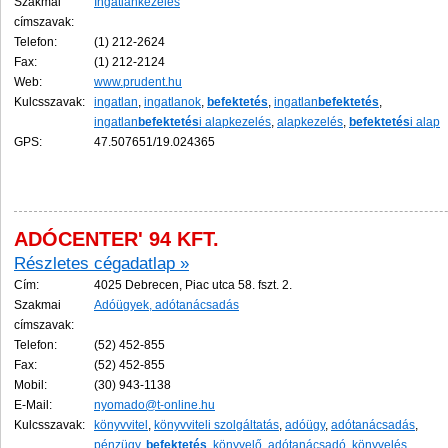
Szakmai
Ingatlankezelés
címszavak:
Telefon:
(1) 212-2624
Fax:
(1) 212-2124
Web:
www.prudent.hu
Kulcsszavak:
ingatlan
,
ingatlanok
,
befektetés
,
ingatlan
befektetés
,
ingatlan
befektetés
i alapkezelés
,
alapkezelés
,
befektetés
i alap
GPS:
47.507651/19.024365
ADÓCENTER' 94 KFT.
Részletes cégadatlap »
Cím:
4025 Debrecen, Piac utca 58. fszt. 2.
Szakmai
Adóügyek, adótanácsadás
címszavak:
Telefon:
(52) 452-855
Fax:
(52) 452-855
Mobil:
(30) 943-1138
E-Mail:
nyomado@t-online.hu
Kulcsszavak:
könyvvitel
,
könyvviteli szolgáltatás
,
adóügy
,
adótanácsadás
,
pénzügy
,
befektetés
,
könyvelő
,
adótanácsadó
,
könyvelés