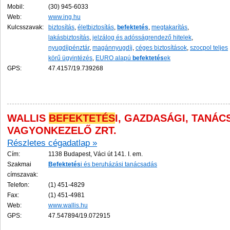
Mobil:
(30) 945-6033
Web:
www.ing.hu
Kulcsszavak:
biztosítás
,
életbiztosítás
,
befektetés
,
megtakarítás
,
lakásbiztosítás
,
jelzálog és adósságrendező hitelek
,
nyugdíjpénztár
,
magánnyugdíj
,
céges biztosítások
,
szocpol teljes
körű ügyintézés
,
EURO alapú
befektetés
ek
GPS:
47.4157/19.739268
WALLIS
BEFEKTETÉS
I, GAZDASÁGI, TANÁC
VAGYONKEZELŐ ZRT.
Részletes cégadatlap »
Cím:
1138 Budapest, Váci út 141. I. em.
Szakmai
Befektetés
i és beruházási tanácsadás
címszavak:
Telefon:
(1) 451-4829
Fax:
(1) 451-4981
Web:
www.wallis.hu
GPS:
47.547894/19.072915