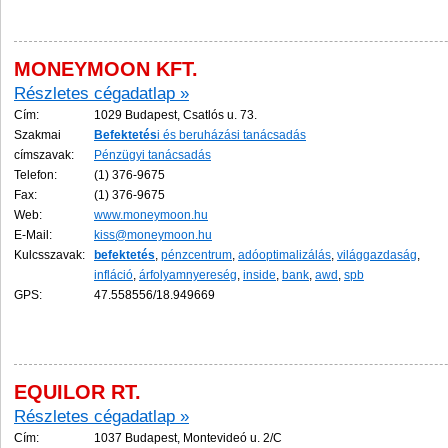
MONEYMOON KFT.
Részletes cégadatlap »
Cím:
1029 Budapest, Csatlós u. 73.
Szakmai
Befektetés
i és beruházási tanácsadás
címszavak:
Pénzügyi tanácsadás
Telefon:
(1) 376-9675
Fax:
(1) 376-9675
Web:
www.moneymoon.hu
E-Mail:
kiss@moneymoon.hu
Kulcsszavak:
befektetés
,
pénzcentrum
,
adóoptimalizálás
,
világgazdaság
,
infláció
,
árfolyamnyereség
,
inside
,
bank
,
awd
,
spb
GPS:
47.558556/18.949669
EQUILOR RT.
Részletes cégadatlap »
Cím:
1037 Budapest, Montevideó u. 2/C