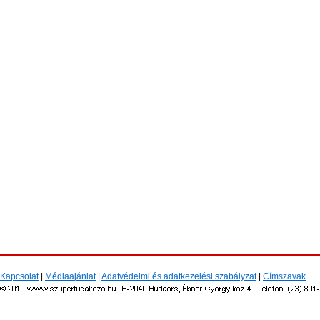
Kapcsolat
|
Médiaajánlat
|
Adatvédelmi és adatkezelési szabályzat
|
Címszavak