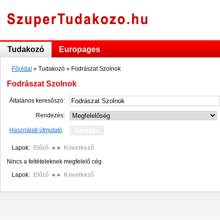
Tudakozó
Europages
Főoldal
» Tudakozó » Fodrászat Szolnok
Fodrászat Szolnok
Általános keresőszó:
Rendezés:
Használati útmutató
Lapok:
Előző
« »
Következő
Nincs a feltételeknek megfelelő cég.
Lapok:
Előző
« »
Következő