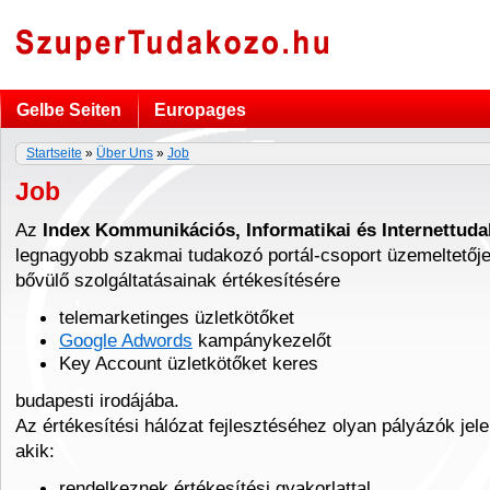
Gelbe Seiten
Europages
Startseite
»
Über Uns
»
Job
Job
Az
Index Kommunikációs, Informatikai és Internettuda
legnagyobb szakmai tudakozó portál-csoport üzemeltetője
bővülő szolgáltatásainak értékesítésére
telemarketinges üzletkötőket
Google Adwords
kampánykezelőt
Key Account üzletkötőket keres
budapesti irodájába.
Az értékesítési hálózat fejlesztéséhez olyan pályázók jel
akik:
rendelkeznek értékesítési gyakorlattal