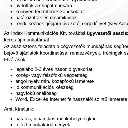
nyitottak a csapatmunkára
könnyen teremtenek kapcsolatot
határozottak és dinamikusak
rendelkeznek gépjárművezetői engedéllyel (Key Acco
Az Index Kommunikációs Kft. továbbá
ügyvezetői asszis
keres új munkatársat.
Az asszisztens feladata a cégvezetők munkájának segíté
bejövő ajánlatok koordinálása, rendezvények, tréningek 
Elvárások:
legalább 2-3 éves hasonló gyakorlat
közép- vagy felsőfokú végzettség
angol nyelv min. középfokú ismerete
jó kommunikációs készség
nagyfokú önállóság
Word, Excel és Internet felhasználói szintű ismerete
Amit kínálunk:
fiatalos, dinamikus munkahelyi légkör
fejlett munkakörülmények