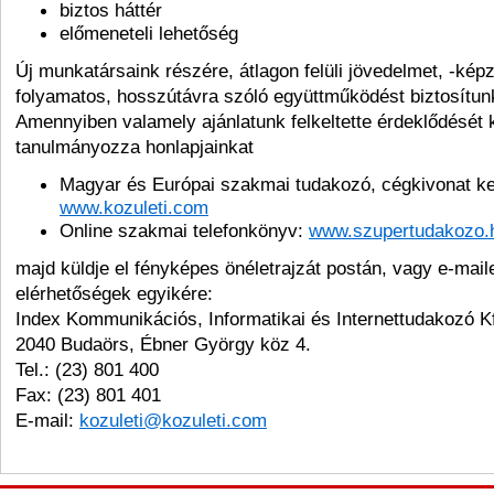
biztos háttér
előmeneteli lehetőség
Új munkatársaink részére, átlagon felüli jövedelmet, -képzé
folyamatos, hosszútávra szóló együttműködést biztosítu
Amennyiben valamely ajánlatunk felkeltette érdeklődését 
tanulmányozza honlapjainkat
Magyar és Európai szakmai tudakozó, cégkivonat ke
www.kozuleti.com
Online szakmai telefonkönyv:
www.szupertudakozo.
majd küldje el fényképes önéletrajzát postán, vagy e-mail
elérhetőségek egyikére:
Index Kommunikációs, Informatikai és Internettudakozó Kf
2040 Budaörs, Ébner György köz 4.
Tel.: (23) 801 400
Fax: (23) 801 401
E-mail:
kozuleti@kozuleti.com