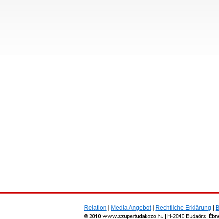
Relation
|
Media Angebot
|
Rechtliche Erklärung
|
B