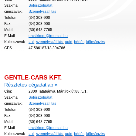
Szakmai
Sofőrszolgálat
címszavak:
Személyszállítás
Telefon:
(34) 303-900
Fax:
(34) 303-900
Mobil:
(30) 648-7765
E-Mail:
orcsikimre@freemail.hu
Kulcsszavak:
taxi
,
személyszállítás
,
autó
,
bérlés
,
kölcsönzés
GPS:
47.586187/18.394766
GENTLE-CARS KFT.
Részletes cégadatlap »
Cím:
2800 Tatabánya, Mártírok út 88. 5/1.
Szakmai
Sofőrszolgálat
címszavak:
Személyszállítás
Telefon:
(34) 303-900
Fax:
(34) 303-900
Mobil:
(30) 648-7765
E-Mail:
orcsikimre@freemail.hu
Kulcsszavak:
taxi
,
személyszállítás
,
autó
,
bérlés
,
kölcsönzés