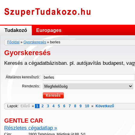
Tudakozó
Europages
Főoldal
»
Gyorskeresés
» berles
Gyorskeresés
Keresés a cégadatbázisban. pl. autójavítás budapest, va
Általános keresőszó:
Rendezés:
Lapok:
Előző
«
1
2
3
4
5
6
7
8
9
10
»
Következő
GENTLE CAR
Részletes cégadatlap »
Cím:
2800 Tatabánya, Mártírok út 88. 5/1.