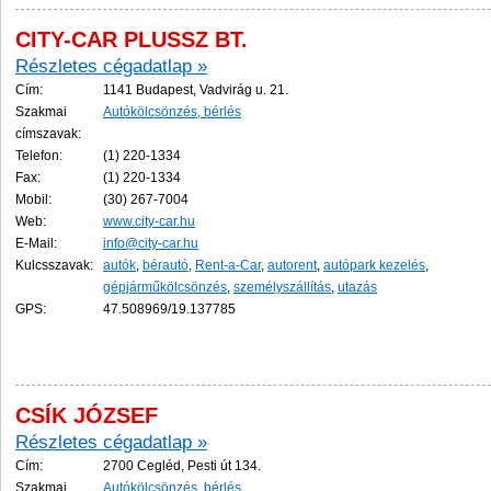
CITY-CAR PLUSSZ BT.
Részletes cégadatlap »
Cím:
1141 Budapest, Vadvirág u. 21.
Szakmai
Autókölcsönzés, bérlés
címszavak:
Telefon:
(1) 220-1334
Fax:
(1) 220-1334
Mobil:
(30) 267-7004
Web:
www.city-car.hu
E-Mail:
info@city-car.hu
Kulcsszavak:
autók
,
bérautó
,
Rent-a-Car
,
autorent
,
autópark kezelés
,
gépjárműkölcsönzés
,
személyszállítás
,
utazás
GPS:
47.508969/19.137785
CSÍK JÓZSEF
Részletes cégadatlap »
Cím:
2700 Cegléd, Pesti út 134.
Szakmai
Autókölcsönzés, bérlés