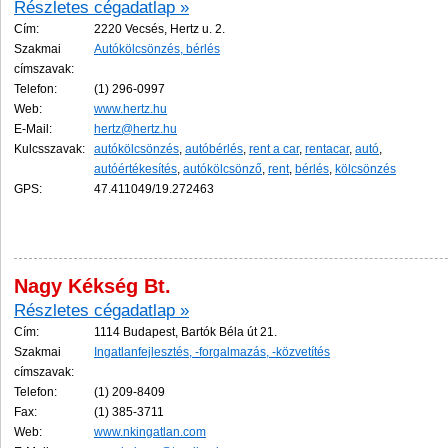
Részletes cégadatlap »
Cím:
2220 Vecsés, Hertz u. 2.
Szakmai
Autókölcsönzés, bérlés
címszavak:
Telefon:
(1) 296-0997
Web:
www.hertz.hu
E-Mail:
hertz@hertz.hu
Kulcsszavak:
autókölcsönzés
,
autóbérlés
,
rent a car
,
rentacar
,
autó
,
autóértékesítés
,
autókölcsönző
,
rent
,
bérlés
,
kölcsönzés
GPS:
47.411049/19.272463
Nagy Kékség Bt.
Részletes cégadatlap »
Cím:
1114 Budapest, Bartók Béla út 21.
Szakmai
Ingatlanfejlesztés, -forgalmazás, -közvetítés
címszavak:
Telefon:
(1) 209-8409
Fax:
(1) 385-3711
Web:
www.nkingatlan.com