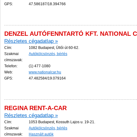
GPS:
47.586187/18.394766
DENZEL AUTÓFENNTARTÓ KFT. NATIONAL 
Részletes cégadatlap »
Cím:
1082 Budapest, Üllői út 60-62.
Szakmai
Autókölcsönzés, bérlés
címszavak:
Telefon:
(1) 477-1080
Web:
www.nationalcar.hu
GPS:
47.482584/19.079164
REGINA RENT-A-CAR
Részletes cégadatlap »
Cím:
1053 Budapest, Kossuth Lajos u. 19-21.
Szakmai
Autókölcsönzés, bérlés
címszavak:
Használt autók