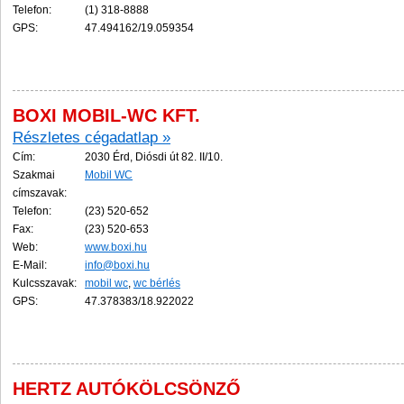
Telefon:
(1) 318-8888
GPS:
47.494162/19.059354
BOXI MOBIL-WC KFT.
Részletes cégadatlap »
Cím:
2030 Érd, Diósdi út 82. II/10.
Szakmai
Mobil WC
címszavak:
Telefon:
(23) 520-652
Fax:
(23) 520-653
Web:
www.boxi.hu
E-Mail:
info@boxi.hu
Kulcsszavak:
mobil wc
,
wc bérlés
GPS:
47.378383/18.922022
HERTZ AUTÓKÖLCSÖNZŐ