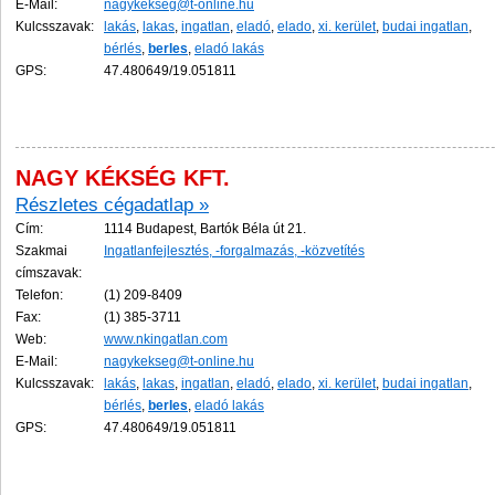
E-Mail:
nagykekseg@t-online.hu
Kulcsszavak:
lakás
,
lakas
,
ingatlan
,
eladó
,
elado
,
xi. kerület
,
budai ingatlan
,
bérlés
,
berles
,
eladó lakás
GPS:
47.480649/19.051811
NAGY KÉKSÉG KFT.
Részletes cégadatlap »
Cím:
1114 Budapest, Bartók Béla út 21.
Szakmai
Ingatlanfejlesztés, -forgalmazás, -közvetítés
címszavak:
Telefon:
(1) 209-8409
Fax:
(1) 385-3711
Web:
www.nkingatlan.com
E-Mail:
nagykekseg@t-online.hu
Kulcsszavak:
lakás
,
lakas
,
ingatlan
,
eladó
,
elado
,
xi. kerület
,
budai ingatlan
,
bérlés
,
berles
,
eladó lakás
GPS:
47.480649/19.051811