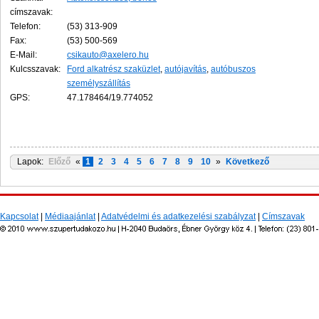
címszavak:
Telefon:
(53) 313-909
Fax:
(53) 500-569
E-Mail:
csikauto@axelero.hu
Kulcsszavak:
Ford alkatrész szaküzlet
,
autójavítás
,
autóbuszos
személyszállítás
GPS:
47.178464/19.774052
Lapok:
Előző
«
1
2
3
4
5
6
7
8
9
10
»
Következő
Kapcsolat
|
Médiaajánlat
|
Adatvédelmi és adatkezelési szabályzat
|
Címszavak