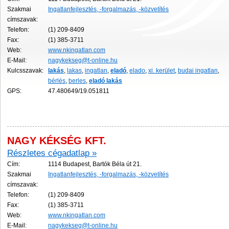
Szakmai
Ingatlanfejlesztés, -forgalmazás, -közvetítés
címszavak:
Telefon:
(1) 209-8409
Fax:
(1) 385-3711
Web:
www.nkingatlan.com
E-Mail:
nagykekseg@t-online.hu
Kulcsszavak:
lakás
,
lakas
,
ingatlan
,
eladó
,
elado
,
xi. kerület
,
budai ingatlan
,
bérlés
,
berles
,
eladó
lakás
GPS:
47.480649/19.051811
NAGY KÉKSÉG KFT.
Részletes cégadatlap »
Cím:
1114 Budapest, Bartók Béla út 21.
Szakmai
Ingatlanfejlesztés, -forgalmazás, -közvetítés
címszavak:
Telefon:
(1) 209-8409
Fax:
(1) 385-3711
Web:
www.nkingatlan.com
E-Mail:
nagykekseg@t-online.hu