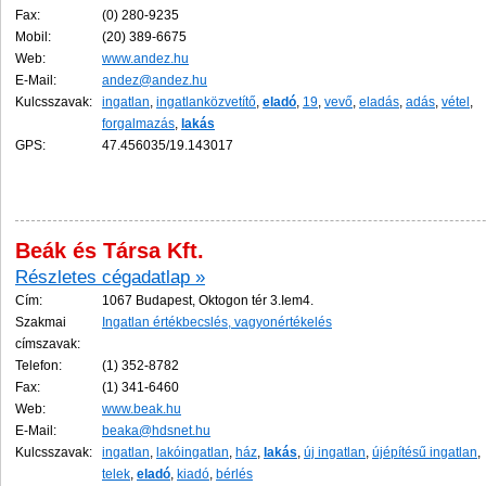
Fax:
(0) 280-9235
Mobil:
(20) 389-6675
Web:
www.andez.hu
E-Mail:
andez@andez.hu
Kulcsszavak:
ingatlan
,
ingatlanközvetítő
,
eladó
,
19
,
vevő
,
eladás
,
adás
,
vétel
,
forgalmazás
,
lakás
GPS:
47.456035/19.143017
Beák és Társa Kft.
Részletes cégadatlap »
Cím:
1067 Budapest, Oktogon tér 3.Iem4.
Szakmai
Ingatlan értékbecslés, vagyonértékelés
címszavak:
Telefon:
(1) 352-8782
Fax:
(1) 341-6460
Web:
www.beak.hu
E-Mail:
beaka@hdsnet.hu
Kulcsszavak:
ingatlan
,
lakóingatlan
,
ház
,
lakás
,
új ingatlan
,
újépítésű ingatlan
,
telek
,
eladó
,
kiadó
,
bérlés