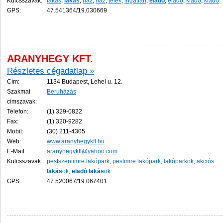
Kulcsszavak:
lakas
,
lakás
,
haz
,
ház
,
telek
,
ingatlan
,
eladó
,
elado
,
kiadó
,
kiado
GPS:
47.541364/19.030669
ARANYHEGY KFT.
Részletes cégadatlap »
Cím:
1134 Budapest, Lehel u. 12.
Szakmai
Beruházás
címszavak:
Telefon:
(1) 329-0822
Fax:
(1) 320-9282
Mobil:
(30) 211-4305
Web:
www.aranyhegykft.hu
E-Mail:
aranyhegykft@yahoo.com
Kulcsszavak:
pestszentimre lakópark
,
pestimre lakópark
,
lakóparkok
,
akciós
lakás
ok
,
eladó
lakás
ok
GPS:
47.520067/19.067401