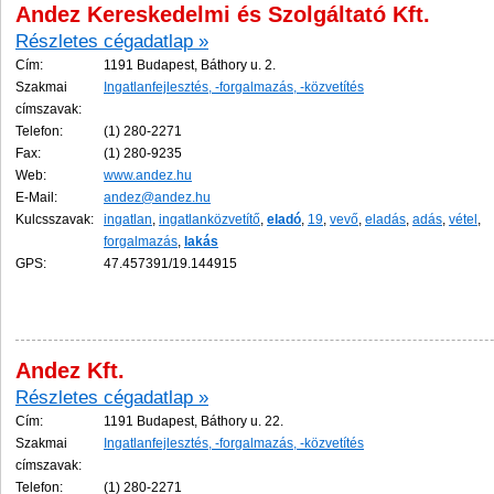
Andez Kereskedelmi és Szolgáltató Kft.
Részletes cégadatlap »
Cím:
1191 Budapest, Báthory u. 2.
Szakmai
Ingatlanfejlesztés, -forgalmazás, -közvetítés
címszavak:
Telefon:
(1) 280-2271
Fax:
(1) 280-9235
Web:
www.andez.hu
E-Mail:
andez@andez.hu
Kulcsszavak:
ingatlan
,
ingatlanközvetítő
,
eladó
,
19
,
vevő
,
eladás
,
adás
,
vétel
,
forgalmazás
,
lakás
GPS:
47.457391/19.144915
Andez Kft.
Részletes cégadatlap »
Cím:
1191 Budapest, Báthory u. 22.
Szakmai
Ingatlanfejlesztés, -forgalmazás, -közvetítés
címszavak:
Telefon:
(1) 280-2271