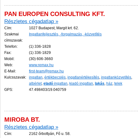
PAN EUROPEN CONSULTING KFT.
Részletes cégadatlap »
Cím:
1027 Budapest, Margit krt. 62.
Szakmai
Ingatlanfejlesztés, -forgalmazás, -közvetítés
címszavak:
Telefon:
(1) 336-1828
Fax:
(1) 336-1829
Mobil:
(30) 606-3660
Web:
www.remax.hu
E-Mail:
first-team@remax.hu
Kulcsszavak:
ingatlan
,
értékbecslés
,
ingatlanértékesítés
,
ingatlanközvetítés
,
albérlet
,
eladó
ingatlan
,
kiadó ingatlan
,
lakás
,
ház
,
telek
GPS:
47.498403/19.040759
MIROBA BT.
Részletes cégadatlap »
Cím:
2162 őrbottyán, Fő u. 58.