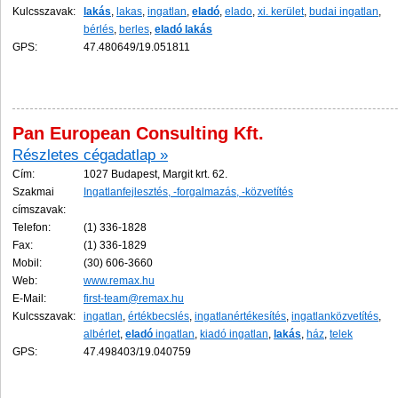
Kulcsszavak:
lakás
,
lakas
,
ingatlan
,
eladó
,
elado
,
xi. kerület
,
budai ingatlan
,
bérlés
,
berles
,
eladó
lakás
GPS:
47.480649/19.051811
Pan European Consulting Kft.
Részletes cégadatlap »
Cím:
1027 Budapest, Margit krt. 62.
Szakmai
Ingatlanfejlesztés, -forgalmazás, -közvetítés
címszavak:
Telefon:
(1) 336-1828
Fax:
(1) 336-1829
Mobil:
(30) 606-3660
Web:
www.remax.hu
E-Mail:
first-team@remax.hu
Kulcsszavak:
ingatlan
,
értékbecslés
,
ingatlanértékesítés
,
ingatlanközvetítés
,
albérlet
,
eladó
ingatlan
,
kiadó ingatlan
,
lakás
,
ház
,
telek
GPS:
47.498403/19.040759