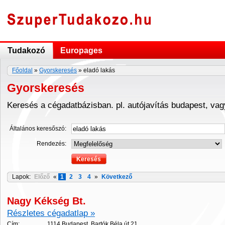
Tudakozó
Europages
Főoldal
»
Gyorskeresés
» eladó lakás
Gyorskeresés
Keresés a cégadatbázisban. pl. autójavítás budapest, va
Általános keresőszó:
Rendezés:
Lapok:
Előző
«
1
2
3
4
»
Következő
Nagy Kékség Bt.
Részletes cégadatlap »
Cím:
1114 Budapest, Bartók Béla út 21.