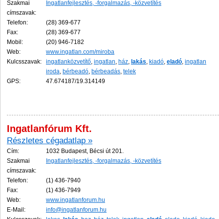
Szakmai
Ingatlanfejlesztés, -forgalmazás, -közvetítés
címszavak:
Telefon:
(28) 369-677
Fax:
(28) 369-677
Mobil:
(20) 946-7182
Web:
www.ingatlan.com/miroba
Kulcsszavak:
ingatlanközvetítő
,
ingatlan
,
ház
,
lakás
,
kiadó
,
eladó
,
ingatlan
iroda
,
bérbeadó
,
bérbeadás
,
telek
GPS:
47.674187/19.314149
Ingatlanfórum Kft.
Részletes cégadatlap »
Cím:
1032 Budapest, Bécsi út 201.
Szakmai
Ingatlanfejlesztés, -forgalmazás, -közvetítés
címszavak:
Telefon:
(1) 436-7940
Fax:
(1) 436-7949
Web:
www.ingatlanforum.hu
E-Mail:
info@ingatlanforum.hu